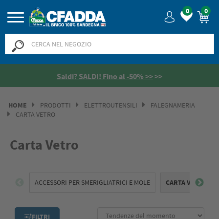
0
0
Saldi? SALDI! Fino al -50% >>
>>
HOME
PRODOTTI
ELETTROUTENSILI
FALEGNAMERIA
CARTA VETRO
Carta Vetro
ACCESSORI PER SMERIGLIATRICI E MOLE
CARTA VETRO
FILTRI