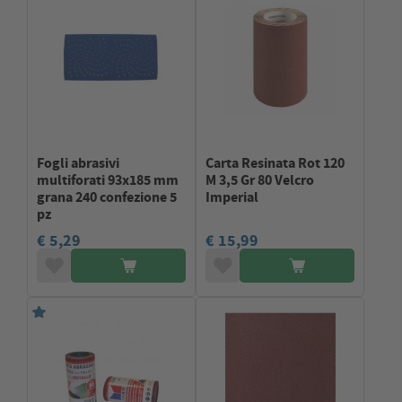
Fogli abrasivi
Carta Resinata Rot 120
multiforati 93x185 mm
M 3,5 Gr 80 Velcro
grana 240 confezione 5
Imperial
pz
€ 5,29
€ 15,99