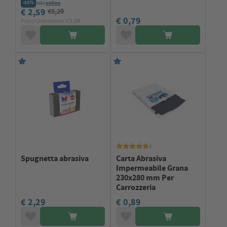
-51%
solo
online
€ 2,59
€5,29
€ 0,79
Prezzo precedente: €
2.59
1
Spugnetta abrasiva
Carta Abrasiva
Impermeabile Grana
230x280 mm Per
Carrozzeria
€ 2,29
€ 0,89