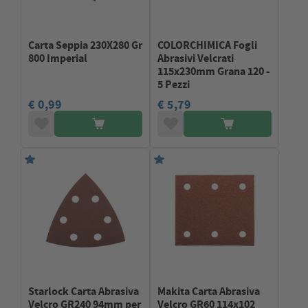
Carta Seppia 230X280 Gr
COLORCHIMICA Fogli
800 Imperial
Abrasivi Velcrati
115x230mm Grana 120 -
5 Pezzi
€ 0,99
€ 5,79
Starlock Carta Abrasiva
Makita Carta Abrasiva
Velcro GR240 94mm per
Velcro GR60 114x102