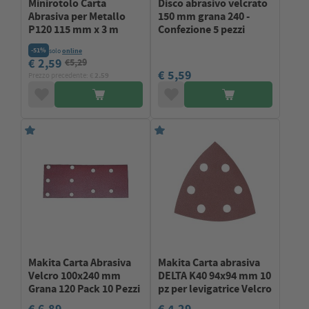
Minirotolo Carta
Disco abrasivo velcrato
Abrasiva per Metallo
150 mm grana 240 -
P120 115 mm x 3 m
Confezione 5 pezzi
-51%
solo
online
€ 2,59
€5,29
€ 5,59
Prezzo precedente: €
2.59
Makita Carta Abrasiva
Makita Carta abrasiva
Velcro 100x240 mm
DELTA K40 94x94 mm 10
Grana 120 Pack 10 Pezzi
pz per levigatrice Velcro