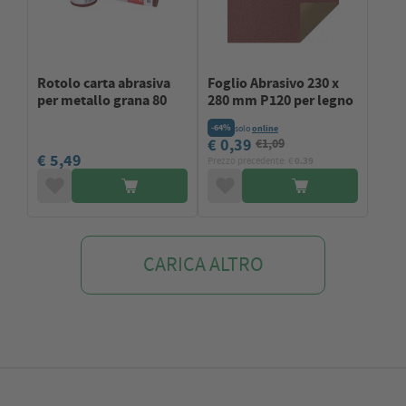
Rotolo carta abrasiva
Foglio Abrasivo 230 x
per metallo grana 80
280 mm P120 per legno
-64%
solo
online
€ 0,39
€1,09
€ 5,49
Prezzo precedente: €
0.39
CARICA ALTRO