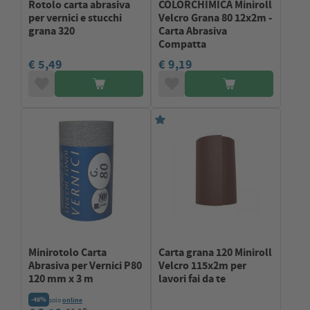
Rotolo carta abrasiva
COLORCHIMICA Miniroll
per vernici e stucchi
Velcro Grana 80 12x2m -
grana 320
Carta Abrasiva
Compatta
€ 5,49
€ 9,19
Minirotolo Carta
Carta grana 120 Miniroll
Abrasiva per Vernici P80
Velcro 115x2m per
120 mm x 3 m
lavori fai da te
-48%
solo
online