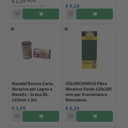
€ 2,19
€4,19
€ 9,19
Prezzo precedente: €
2.19
Masidef Rotolo Carta
COLORCHIMICA Fibra
Abrasiva per Legno e
Abrasiva Verde 120x280
Metallo - Grana 80,
mm per Sverniciare e
115mm x 3m
Rimozione
€ 3,99
€ 8,39