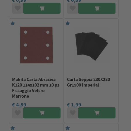
€ 0,99
€ 6,89
Makita Carta Abrasiva
Carta Seppia 230X280
K120 114x102 mm 10 pz
Gr1500 Imperial
Fissaggio Velcro
Marrone
€ 4,89
€ 1,99