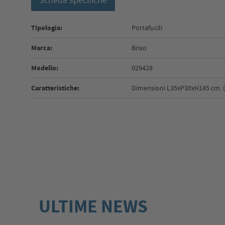
Scheda specifiche
Tipologia:
Portafucili
Marca:
Brixo
Modello:
029428
Caratteristiche:
Dimensioni L35xP30xH145 cm. (C
ULTIME NEWS