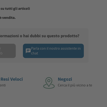
u tutti gli articoli
t-vendita.
nformazioni o hai dubbi su questo prodotto?
Q
Parla con il nostro assistente in
chat
eb
chat
 Resi Veloci
Negozi
enti
Cerca il più vicino a te