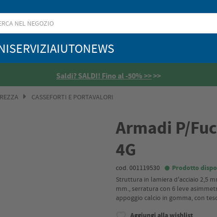
NI
SERVIZI
AIUTO
NEWS
Saldi? SALDI! Fino al -50% >>
>>
UREZZA
CASSEFORTI E PORTAVALORI
Armadi P/Fuci
4G
cod. 001119530
Prodotto dispo
Struttura in lamiera d'acciaio 2,5 m
mm., serratura con 6 leve asimmetr
appoggio calcio in gomma, con teso
Aggiungi alla wishlist