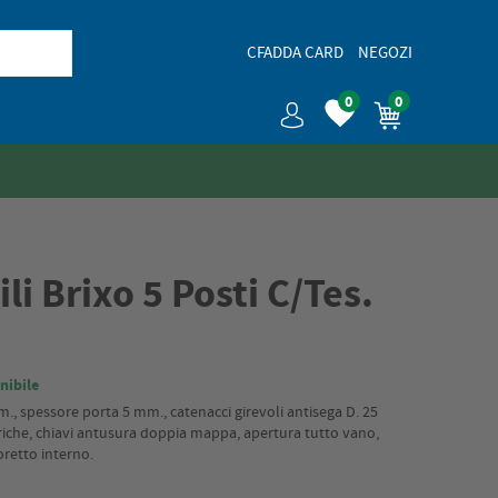
CFADDA CARD
NEGOZI
0
0
li Brixo 5 Posti C/Tes.
nibile
m., spessore porta 5 mm., catenacci girevoli antisega D. 25
iche, chiavi antusura doppia mappa, apertura tutto vano,
retto interno.