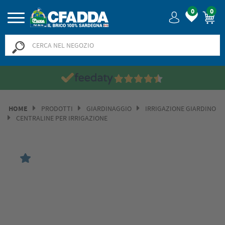
0
0
Saldi? SALDI! Fino al -50% >>
>>
HOME
PRODOTTI
GIARDINAGGIO
IRRIGAZIONE GIARDINO
CENTRALINE PER IRRIGAZIONE