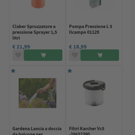
Claber Spruzzatore a
Pompa Pressione L 5
pressione Sprayer 1,5
Ilcampo 01129
litri
€ 21,99
€ 18,99
Gardena Lancia a doccia
Filtri Karcher Vc5
da balcone per
-28632390