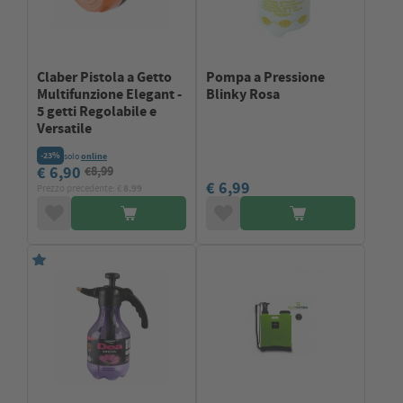
Claber Pistola a Getto
Pompa a Pressione
Multifunzione Elegant -
Blinky Rosa
5 getti Regolabile e
Versatile
-23%
solo
online
€ 6,90
€8,99
€ 6,99
Prezzo precedente: €
8.99