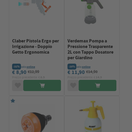
Claber Pistola Ergo per
Verdemax Pompa a
Irrigazione - Doppio
Pressione Trasparente
Getto Ergonomica
2L con Tappo Dosatore
per Giardino
-31%
-20%
solo
online
solo
online
€ 8,90
€ 11,90
€12,99
€14,90
Prezzo precedente: €
8.9
Prezzo precedente: €
14.9