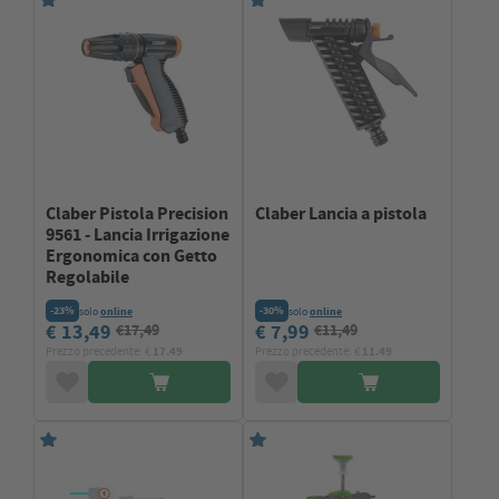
Claber Pistola Precision
Claber Lancia a pistola
9561 - Lancia Irrigazione
Ergonomica con Getto
Regolabile
-23%
-30%
solo
online
solo
online
€ 13,49
€ 7,99
€17,49
€11,49
Prezzo precedente: €
17.49
Prezzo precedente: €
11.49