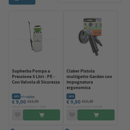
Supherba Pompa a
Claber Pistola
Pressione 5 Litri - PE -
multigetto Garden con
Con Valvola di Sicurezza
impugnatura
ergonomica
-29%
-36%
solo
online
€ 9,90
€ 9,90
€13,90
€15,49
Prezzo precedente: €
9.49
Prezzo precedente: €
15.49