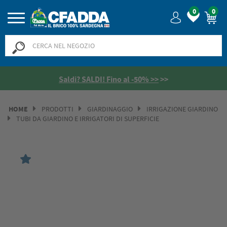
0
0
Saldi? SALDI! Fino al -50% >>
>>
HOME
PRODOTTI
GIARDINAGGIO
IRRIGAZIONE GIARDINO
TUBI DA GIARDINO E IRRIGATORI DI SUPERFICIE