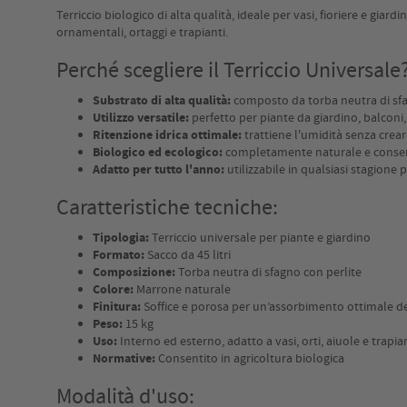
Terriccio biologico di alta qualità, ideale per vasi, fioriere e gia
ornamentali, ortaggi e trapianti.
Perché scegliere il Terriccio Universale
Substrato di alta qualità:
composto da torba neutra di sfag
Utilizzo versatile:
perfetto per piante da giardino, balconi, 
Ritenzione idrica ottimale:
trattiene l'umidità senza creare
Biologico ed ecologico:
completamente naturale e consenti
Adatto per tutto l'anno:
utilizzabile in qualsiasi stagione 
Caratteristiche tecniche:
Tipologia:
Terriccio universale per piante e giardino
Formato:
Sacco da 45 litri
Composizione:
Torba neutra di sfagno con perlite
Colore:
Marrone naturale
Finitura:
Soffice e porosa per un’assorbimento ottimale d
Peso:
15 kg
Uso:
Interno ed esterno, adatto a vasi, orti, aiuole e trapia
Normative:
Consentito in agricoltura biologica
Modalità d'uso: