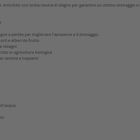
rdini. Arricchito con torba neutra di sfagno per garantire un ottimo drenaggio e
?
no e perlite per migliorare l'aerazione e il drenaggio.
orti e alberi da frutto.
 ristagni.
to in agricoltura biologica.
per semine e trapianti.
ell'acqua
nti