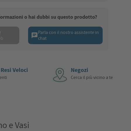
nformazioni o hai dubbi su questo prodotto?
Q
Parla con il nostro assistente in
chat
eb
chat
 Resi Veloci
Negozi
enti
Cerca il più vicino a te
no e Vasi