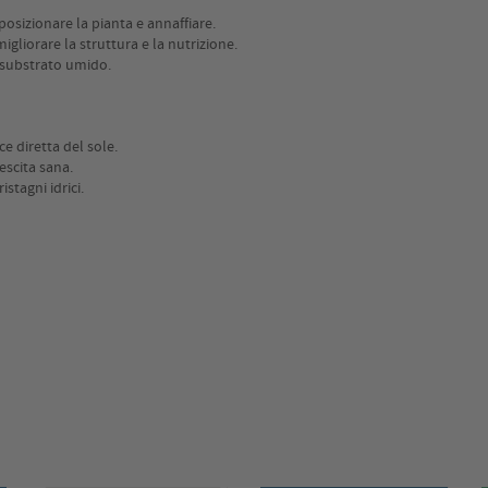
 posizionare la pianta e annaffiare.
igliorare la struttura e la nutrizione.
 substrato umido.
e diretta del sole.
rescita sana.
stagni idrici.