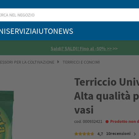
NI
SERVIZI
AIUTO
NEWS
Saldi? SALDI! Fino al -50% >>
>>
ESSORI PER LA COLTIVAZIONE
TERRICCI E CONCIMI
Terriccio Uni
Alta qualità 
vasi
cod. 000932421
Prodotto non d
10recensioni
4,7