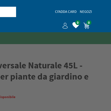
CFADDA CARD
NEGOZI
0
0
versale Naturale 45L -
per piante da giardino e
isponibile