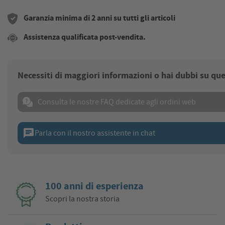
Garanzia minima di 2 anni su tutti gli articoli
Assistenza qualificata post-vendita.
Necessiti di maggiori informazioni o hai dubbi su qu
Consulta le nostre FAQ dedicate agli ordini web
chat
Parla con il nostro assistente in chat
100 anni di esperienza
Scopri la nostra storia