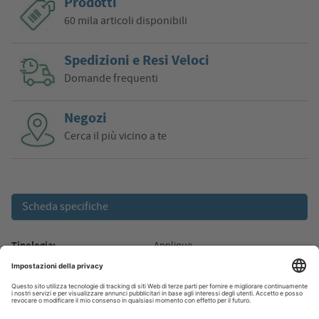
Prodotti
60 mila articoli disponibili
Spedizioni e Resi Veloci
Domande frequenti
Negozi
Cerca il più vicino a te
Scheda specifiche
Tipologia:
Applique
Marca:
Ledvance
Modello:
LUM766303