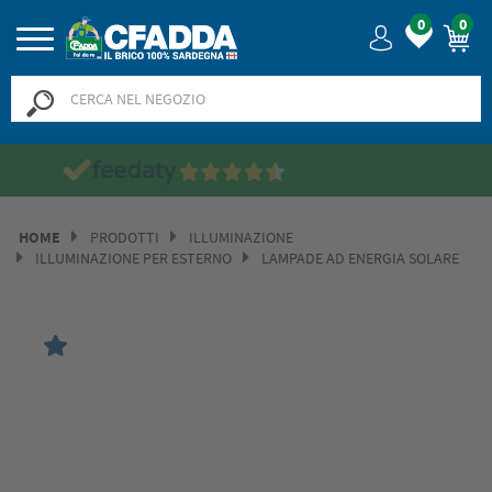
0
0
Saldi? SALDI! Fino al -50% >>
>>
HOME
PRODOTTI
ILLUMINAZIONE
ILLUMINAZIONE PER ESTERNO
LAMPADE AD ENERGIA SOLARE