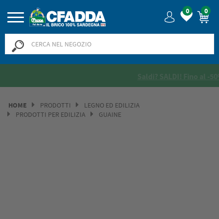
0
0
Saldi? SALDI! Fino al -50% >>
>>
HOME
PRODOTTI
LEGNO ED EDILIZIA
PRODOTTI PER EDILIZIA
GUAINE