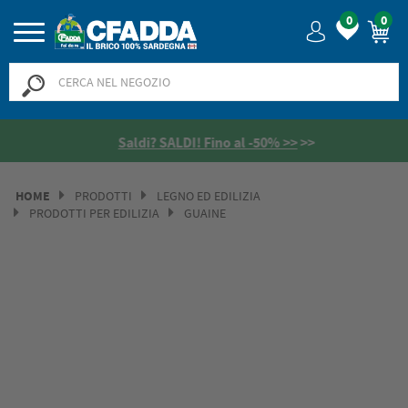
0
0
Saldi? SALDI! Fino al -50% >>
>>
HOME
PRODOTTI
LEGNO ED EDILIZIA
PRODOTTI PER EDILIZIA
GUAINE