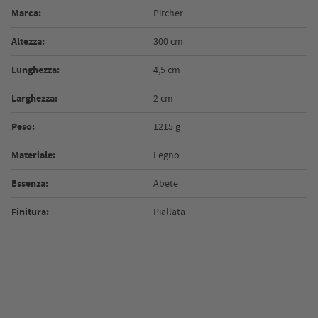
Marca:
Pircher
Altezza:
300 cm
Lunghezza:
4,5 cm
Larghezza:
2 cm
Peso:
1215 g
Materiale:
Legno
Essenza:
Abete
Finitura:
Piallata