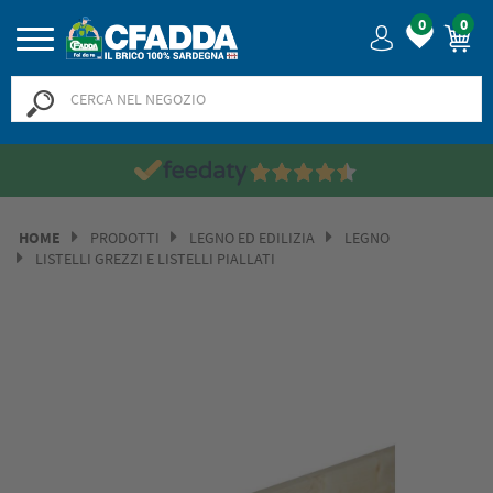
0
0
HOME
PRODOTTI
LEGNO ED EDILIZIA
LEGNO
LISTELLI GREZZI E LISTELLI PIALLATI