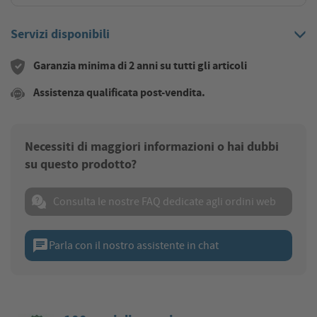
Servizi disponibili
Garanzia minima di 2 anni su tutti gli articoli
Assistenza qualificata post-vendita.
Necessiti di maggiori informazioni o hai dubbi
su questo prodotto?
Consulta le nostre FAQ dedicate agli ordini web
chat
Parla con il nostro assistente in chat