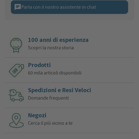
chat
Parla con il nostro assistente in chat
100 anni di esperienza
Scopri la nostra storia
Prodotti
60 mila articoli disponibili
Spedizioni e Resi Veloci
Domande frequenti
Negozi
Cerca il più vicino a te