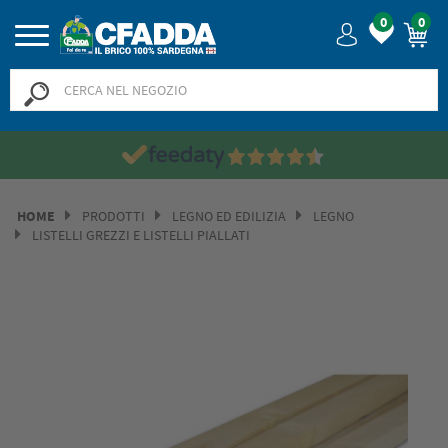
0
0
HOME
PRODOTTI
LEGNO ED EDILIZIA
LEGNO
LISTELLI GREZZI E LISTELLI PIALLATI