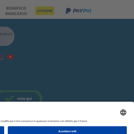
vota
qui