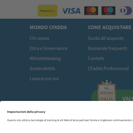
MONDO CFADDA
COME ACQUISTARE
Chi siamo
Guida all'acquisto
Etica e Governance
Domande frequenti
Whistleblowing
Contatti
Sostenibilità
CFadda Professional
Lavora con noi
VAL
CFadda SRL
a socio unico -
Copyright© 2026 Via Calamattia, 23