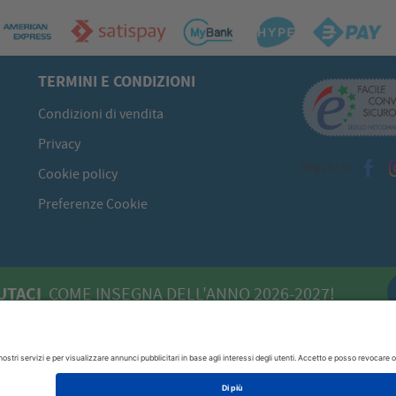
TERMINI E CONDIZIONI
Condizioni di vendita
Privacy
Seguici su
Cookie policy
Preferenze Cookie
UTACI
COME INSEGNA DELL'ANNO 2026-2027!
 - 09134 Cagliari (CA)
070/520422
P.I. 00613980929