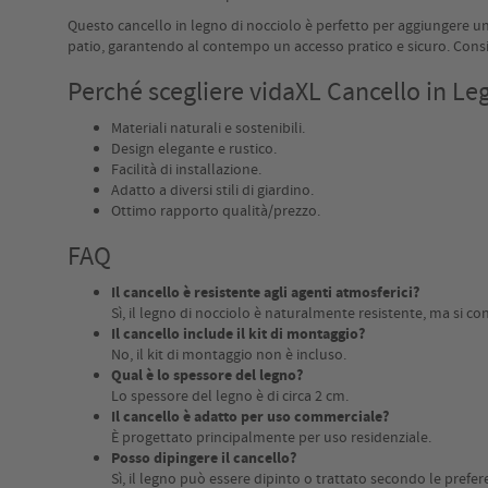
Questo cancello in legno di nocciolo è perfetto per aggiungere un 
patio, garantendo al contempo un accesso pratico e sicuro. Consi
Perché scegliere vidaXL Cancello in Le
Materiali naturali e sostenibili.
Design elegante e rustico.
Facilità di installazione.
Adatto a diversi stili di giardino.
Ottimo rapporto qualità/prezzo.
FAQ
Il cancello è resistente agli agenti atmosferici?
Sì, il legno di nocciolo è naturalmente resistente, ma si co
Il cancello include il kit di montaggio?
No, il kit di montaggio non è incluso.
Qual è lo spessore del legno?
Lo spessore del legno è di circa 2 cm.
Il cancello è adatto per uso commerciale?
È progettato principalmente per uso residenziale.
Posso dipingere il cancello?
Sì, il legno può essere dipinto o trattato secondo le prefer