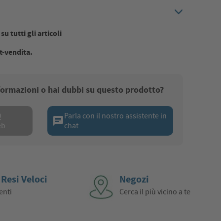
u tutti gli articoli
t-vendita.
nformazioni o hai dubbi su questo prodotto?
Q
Parla con il nostro assistente in
chat
eb
chat
 Resi Veloci
Negozi
enti
Cerca il più vicino a te