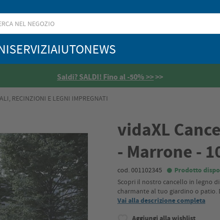
NI
SERVIZI
AIUTO
NEWS
Saldi? SALDI! Fino al -50% >>
>>
ALI, RECINZIONI E LEGNI IMPREGNATI
vidaXL Cancel
- Marrone - 
cod. 001102345
Prodotto dispo
Scopri il nostro cancello in legno d
charmante al tuo giardino o patio. 
Vai alla descrizione completa
Aggiungi alla wishlist