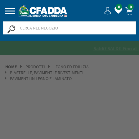
0
0
Saldi? SALDI! Fino al -50% >>
>>
HOME
PRODOTTI
LEGNO ED EDILIZIA
PIASTRELLE, PAVIMENTI E RIVESTIMENTI
PAVIMENTI IN LEGNO E LAMINATO