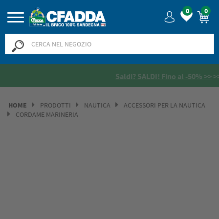
0
0
Saldi? SALDI! Fino al -50% >>
>>
HOME
PRODOTTI
NAUTICA
ACCESSORI PER LA NAUTICA
CORDAME MARINERIA