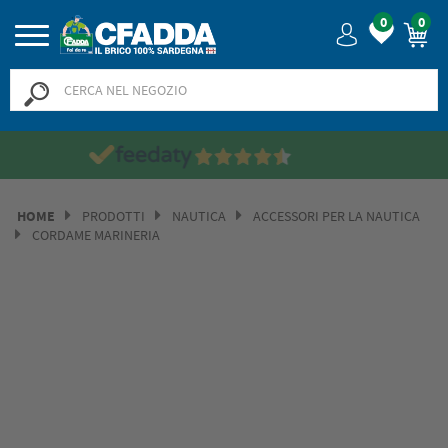
0
0
Saldi? SALDI! Fino al -50% 
HOME
PRODOTTI
NAUTICA
ACCESSORI PER LA NAUTICA
CORDAME MARINERIA