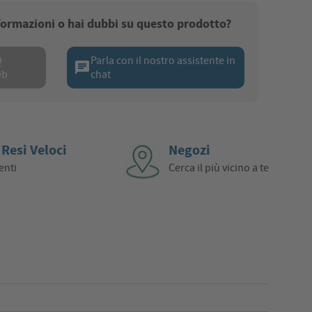
nformazioni o hai dubbi su questo prodotto?
Q
Parla con il nostro assistente in
chat
eb
chat
 Resi Veloci
Negozi
enti
Cerca il più vicino a te