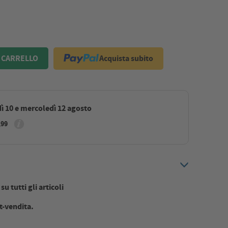
Acquista subito
 CARRELLO
ì 10 e mercoledì 12 agosto
,99
u tutti gli articoli
t-vendita.