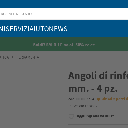
NI
SERVIZI
AIUTO
NEWS
Saldi? SALDI! Fino al -50% >>
>>
UTICA
FERRAMENTA
Angoli di rinf
mm. - 4 pz.
cod. 001062754
Ultimi 2 pezzi d
In Acciaio Inox A2
Aggiungi alla wishlist