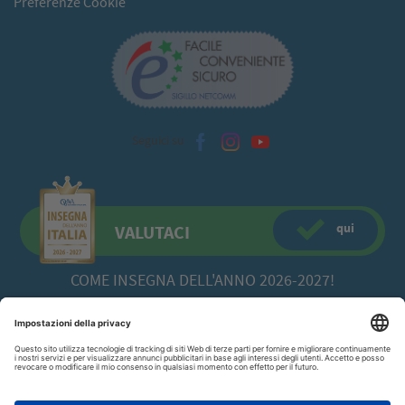
Preferenze Cookie
Seguici su
qui
VALUTACI
COME INSEGNA DELL'ANNO 2026-2027!
CFadda SRL
a socio unico -
Copyright© 2026 Via Calamattia, 23 - 09134