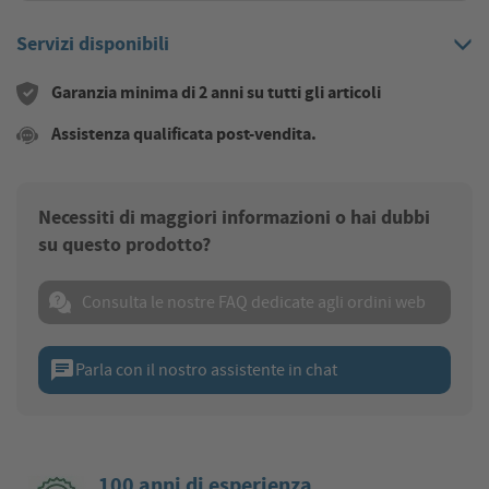
Servizi disponibili
Garanzia minima di 2 anni su tutti gli articoli
Assistenza qualificata post-vendita.
Necessiti di maggiori informazioni o hai dubbi
su questo prodotto?
Consulta le nostre FAQ dedicate agli ordini web
chat
Parla con il nostro assistente in chat
100 anni di esperienza