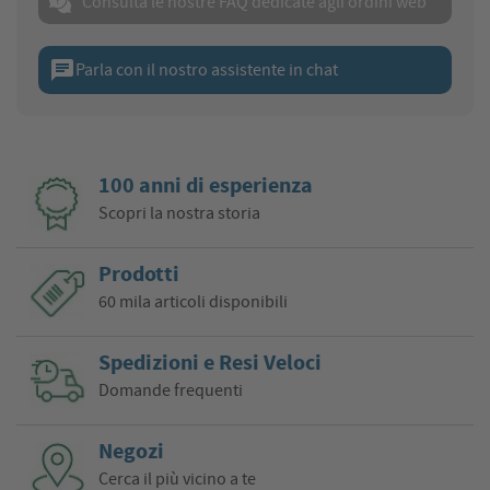
Consulta le nostre FAQ dedicate agli ordini web
chat
Parla con il nostro assistente in chat
100 anni di esperienza
Scopri la nostra storia
Prodotti
60 mila articoli disponibili
Spedizioni e Resi Veloci
Domande frequenti
Negozi
Cerca il più vicino a te