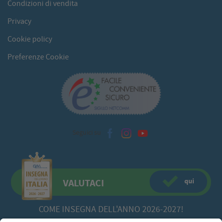
Condizioni di vendita
Privacy
Cookie policy
Preferenze Cookie
Seguici su
qui
VALUTACI
COME INSEGNA DELL'ANNO 2026-2027!