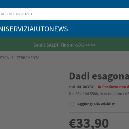
NI
SERVIZI
AIUTO
NEWS
Saldi? SALDI! Fino al -50% >>
>>
UTICA
FERRAMENTA
Dadi esagonal
cod. 001063741
Prodotto non d
Din 934, Uni 5588, In Acciaio Inox A
Aggiungi alla wishlist
€33,90