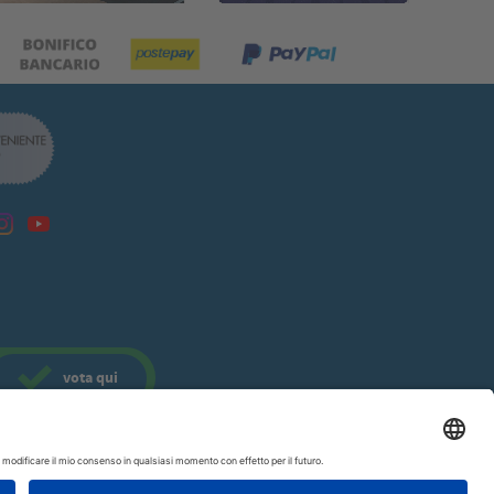
vota
qui