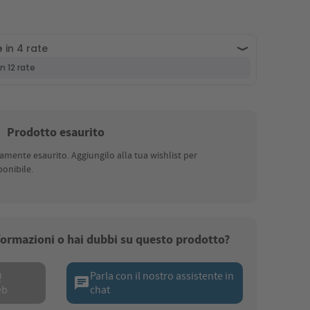
Prodotto esaurito
nte esaurito. Aggiungilo alla tua wishlist per
onibile.
nformazioni o hai dubbi su questo prodotto?
Q
Parla con il nostro assistente in
chat
eb
chat