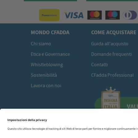
MONDO CFADDA
COME ACQUISTARE
Chi siamo
Guida all'acquisto
Etica e Governance
Domande frequenti
Whistleblowing
Contatti
Sostenibilità
CFadda Professional
Lavora con noi
VAL
CFadda SRL
a socio unico -
Copyright© 2026 Via Calamattia, 23