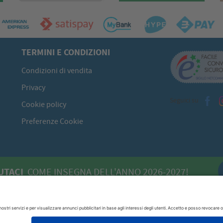
TERMINI E CONDIZIONI
Condizioni di vendita
Privacy
Seguici su
Cookie policy
Preferenze Cookie
UTACI
COME INSEGNA DELL'ANNO 2026-2027!
 - 09134 Cagliari (CA)
070/520422
P.I. 00613980929