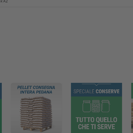
ox A2