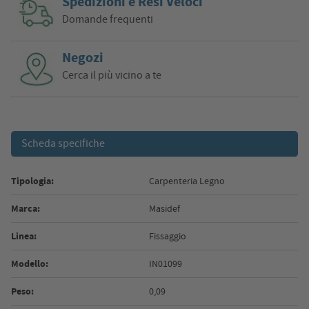
Spedizioni e Resi Veloci
Domande frequenti
Negozi
Cerca il più vicino a te
Scheda specifiche
Tipologia:
Carpenteria Legno
Marca:
Masidef
Linea:
Fissaggio
Modello:
IN01099
Peso:
0,09