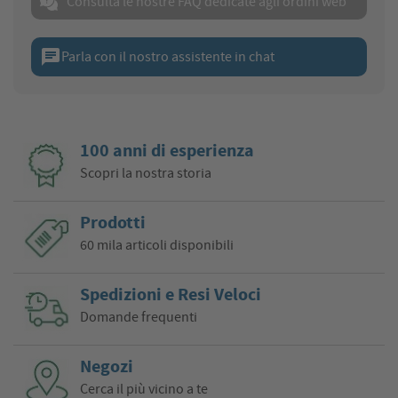
Consulta le nostre FAQ dedicate agli ordini web
chat
Parla con il nostro assistente in chat
100 anni di esperienza
Scopri la nostra storia
Prodotti
60 mila articoli disponibili
Spedizioni e Resi Veloci
Domande frequenti
Negozi
Cerca il più vicino a te