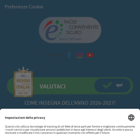
Preferenze Cookie
Seguici su
qui
VALUTACI
COME INSEGNA DELL'ANNO 2026-2027!