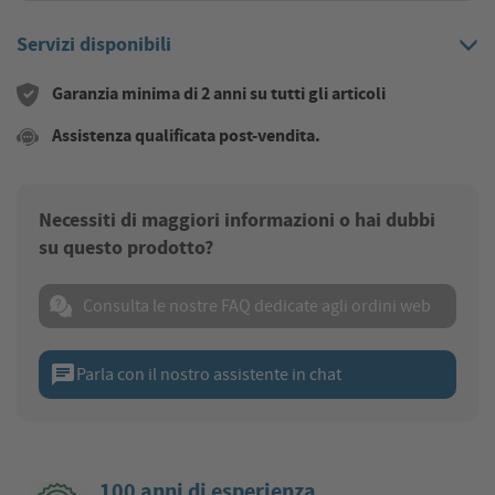
Servizi disponibili
Garanzia minima di 2 anni su tutti gli articoli
Assistenza qualificata post-vendita.
Necessiti di maggiori informazioni o hai dubbi
su questo prodotto?
Consulta le nostre FAQ dedicate agli ordini web
chat
Parla con il nostro assistente in chat
100 anni di esperienza