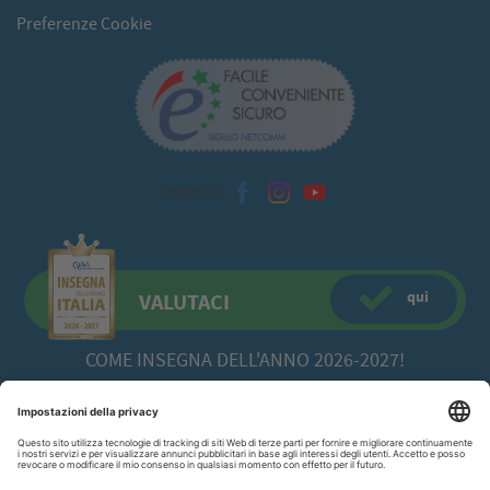
Preferenze Cookie
Seguici su
qui
VALUTACI
COME INSEGNA DELL'ANNO 2026-2027!