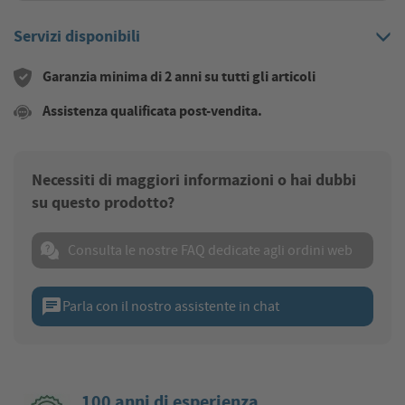
Servizi disponibili
Garanzia minima di 2 anni su tutti gli articoli
Assistenza qualificata post-vendita.
Necessiti di maggiori informazioni o hai dubbi
su questo prodotto?
Consulta le nostre FAQ dedicate agli ordini web
chat
Parla con il nostro assistente in chat
100 anni di esperienza