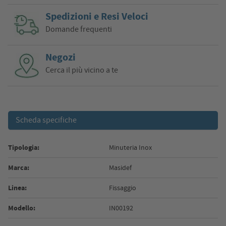
Spedizioni e Resi Veloci
Domande frequenti
Negozi
Cerca il più vicino a te
Scheda specifiche
Tipologia:
Minuteria Inox
Marca:
Masidef
Linea:
Fissaggio
Modello:
IN00192