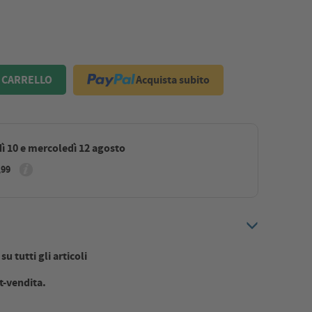
Acquista subito
 CARRELLO
ì 10 e mercoledì 12 agosto
,99
u tutti gli articoli
t-vendita.