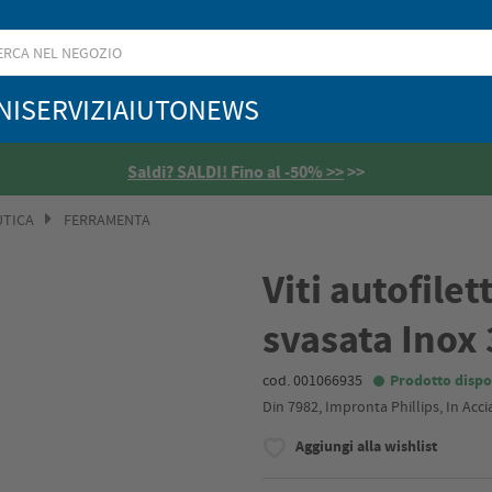
NI
SERVIZI
AIUTO
NEWS
Saldi? SALDI! Fino al -50% >>
>>
UTICA
FERRAMENTA
Viti autofilet
svasata Inox 3
cod. 001066935
Prodotto dispo
Din 7982, Impronta Phillips, In Acci
Aggiungi alla wishlist