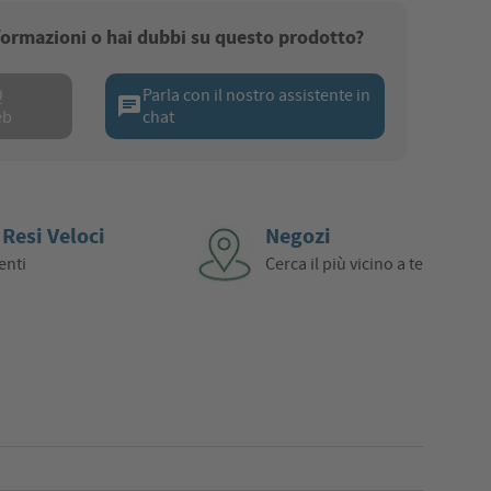
nformazioni o hai dubbi su questo prodotto?
Q
Parla con il nostro assistente in
chat
eb
chat
 Resi Veloci
Negozi
enti
Cerca il più vicino a te