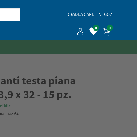
CFADDA CARD
NEGOZI
0
0
tanti testa piana
,9 x 32 - 15 pz.
nibile
aio Inox A2