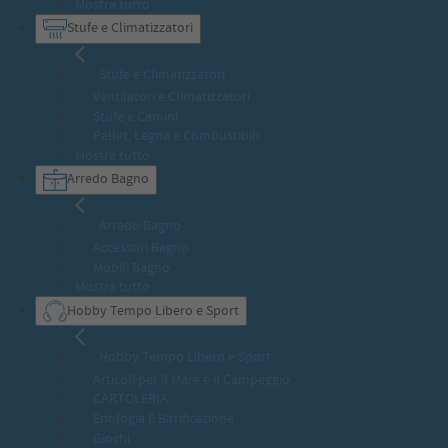
Mostra tutto
Stufe e Climatizzatori
Stufe e Climatizzatori
Ventilatori e Climatizzatori
Stufe e Camini
Pellet, Legna e Combustibili
Mostra tutto
Arredo Bagno
Arredo Bagno
Accessori Bagno
Mobili Bagno
Mostra tutto
Hobby Tempo Libero e Sport
Hobby Tempo Libero e Sport
Articoli per il Mare e il Campeggio
CARTOLERIA
Enologia E Birrificazione
Giochi