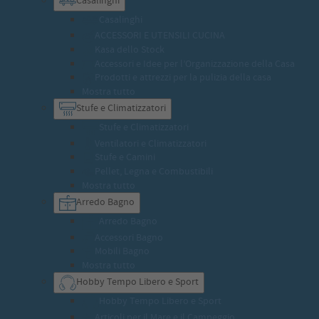
Casalinghi
ACCESSORI E UTENSILI CUCINA
Kasa dello Stock
Accessori e Idee per l’Organizzazione della Casa
Prodotti e attrezzi per la pulizia della casa
Mostra tutto
Stufe e Climatizzatori
Stufe e Climatizzatori
Ventilatori e Climatizzatori
Stufe e Camini
Pellet, Legna e Combustibili
Mostra tutto
Arredo Bagno
Arredo Bagno
Accessori Bagno
Mobili Bagno
Mostra tutto
Hobby Tempo Libero e Sport
Hobby Tempo Libero e Sport
Articoli per il Mare e il Campeggio