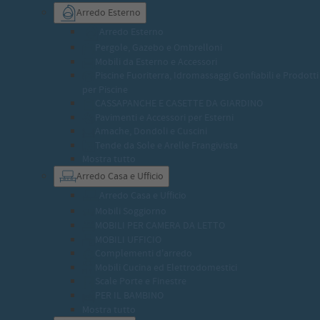
Arredo Esterno
Arredo Esterno
Pergole, Gazebo e Ombrelloni
Mobili da Esterno e Accessori
Piscine Fuoriterra, Idromassaggi Gonfiabili e Prodotti
per Piscine
CASSAPANCHE E CASETTE DA GIARDINO
Pavimenti e Accessori per Esterni
Amache, Dondoli e Cuscini
Tende da Sole e Arelle Frangivista
Mostra tutto
Arredo Casa e Ufficio
Arredo Casa e Ufficio
Mobili Soggiorno
MOBILI PER CAMERA DA LETTO
MOBILI UFFICIO
Complementi d'arredo
Mobili Cucina ed Elettrodomestici
Scale Porte e Finestre
PER IL BAMBINO
Mostra tutto