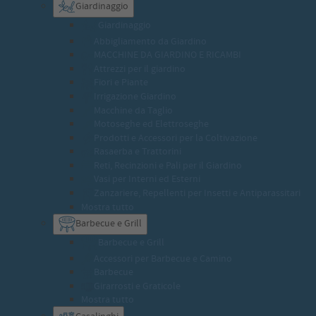
Giardinaggio
Giardinaggio
Abbigliamento da Giardino
MACCHINE DA GIARDINO E RICAMBI
Attrezzi per il giardino
Fiori e Piante
Irrigazione Giardino
Macchine da Taglio
Motoseghe ed Elettroseghe
Prodotti e Accessori per la Coltivazione
Rasaerba e Trattorini
Reti, Recinzioni e Pali per il Giardino
Vasi per Interni ed Esterni
Zanzariere, Repellenti per Insetti e Antiparassitari
Mostra tutto
Barbecue e Grill
Barbecue e Grill
Accessori per Barbecue e Camino
Barbecue
Girarrosti e Graticole
Mostra tutto
Casalinghi