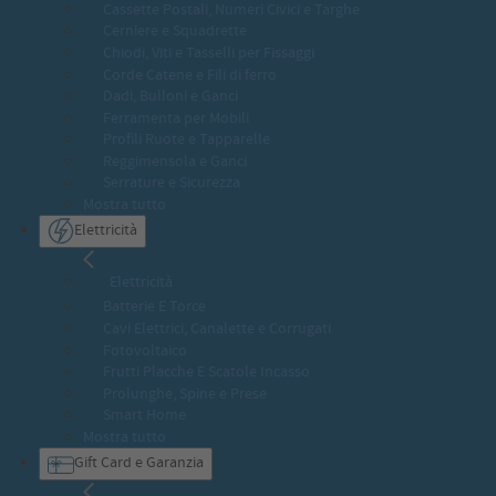
Cassette Postali, Numeri Civici e Targhe
Cerniere e Squadrette
Chiodi, Viti e Tasselli per Fissaggi
Corde Catene e Fili di ferro
Dadi, Bulloni e Ganci
Ferramenta per Mobili
Profili Ruote e Tapparelle
Reggimensola e Ganci
Serrature e Sicurezza
Mostra tutto
Elettricità
Elettricità
Batterie E Torce
Cavi Elettrici, Canalette e Corrugati
Fotovoltaico
Frutti Placche E Scatole Incasso
Prolunghe, Spine e Prese
Smart Home
Mostra tutto
Gift Card e Garanzia