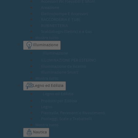
Accessori Wc Flessibili E Sifoni
Areazione
Elettropompe E Accessori
RACCORDERIA E TUBI
RUBINETTERIA
Scaldabagni Elettrici e a Gas
Mostra tutto
Illuminazione
Illuminazione
ILLUMINAZIONE PER ESTERNO
Illuminazione da interno
Illuminazione Smart
Mostra tutto
Legno ed Edilizia
Legno ed Edilizia
Prodotti per Edilizia
Legno
Piastrelle, Pavimenti e Rivestimenti
Ponteggi, Scale e Trabattelli
Mostra tutto
Nautica