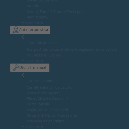
Solventi E Diluenti
Stucchi
Vernici, Fondi E Stucchi Per Legno
Vernici Spray
Mostra tutto
Antinfortunistica
Antinfortunistica
Scarpe Antinfortunistiche e Abbigliamento da Lavoro
Sicurezza sul Lavoro
Mostra tutto
Utensili manuali
Utensili manuali
Carrelli e Banchi da Lavoro
Morse E Serragiunti
Pinze, Chiavi e Cacciaviti
Portautensili
Seghe, Cutter e Scalpelli
Strumenti Per La Misurazione
Utensileria Per Edilizia
Mostra tutto