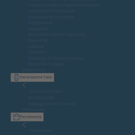
Trapani, Avvitatori e Martelli Pneumatici
Compressori Professionali
Elettroutensili Per Edilizia
Falegnameria
Generatori
Idropulitrici e Bidoni Aspiratutto
Punte E Bit
Saldatori
SEGHETTI
Troncatrici E Trapani A Colonna
Utensili Da Fissaggio
Mostra tutto
Decorazione Casa
Decorazione Casa
DECORAZIONE
Tendaggi, Cuscini e Tessuti
Mostra tutto
Ferramenta
Ferramenta