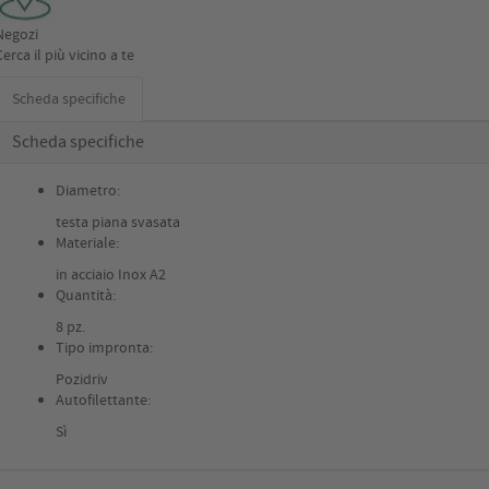
Negozi
Cerca il più vicino a te
Scheda specifiche
Scheda specifiche
Diametro:
testa piana svasata
Materiale:
in acciaio Inox A2
Quantità:
8 pz.
Tipo impronta:
Pozidriv
Autofilettante:
Sì