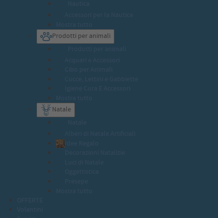
Nautica
Accessori per la Nautica
Mostra tutto
Prodotti per animali
Prodotti per animali
Acquari e Accessori
Cibo per Animali
Cucce, Lettini e Gabbiette
Igiene Cura E Accessori
Mostra tutto
Natale
Natale
Alberi di Natale Artificiali
Idee Regalo
Decorazioni Natalizie
Luci di Natale
Oggettistica
Presepe
Mostra tutto
OFFERTE
Volantini