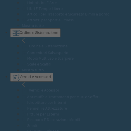
Hobbistica E Arte
Libri E Tempo Libero
Articoli per Trasporto e Sicurezza Bimbi a Bordo
Attrezzi per Sport e Fitness
Mostra tutto
Ordine e Sistemazione
Ordine e Sistemazione
Contenitori Salvaspazio
Mobili Multiuso e Scarpiere
Scale e Scaffali
Mostra tutto
Vernici e Accessori
Vernici e Accessori
Antimuffa e Trattamenti per Muri e Soffitti
Idropitture per Interni
Pennelli e Attrezzature
Pitture per Esterni
Restauro E Decorazione Mobili
Smalti