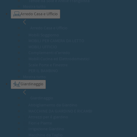
Tende da Sole e Arelle Frangivista
Mostra tutto
Arredo Casa e Ufficio
Arredo Casa e Ufficio
Mobili Soggiorno
MOBILI PER CAMERA DA LETTO
MOBILI UFFICIO
Complementi d'arredo
Mobili Cucina ed Elettrodomestici
Scale Porte e Finestre
PER IL BAMBINO
Mostra tutto
Giardinaggio
Giardinaggio
Abbigliamento da Giardino
MACCHINE DA GIARDINO E RICAMBI
Attrezzi per il giardino
Fiori e Piante
Irrigazione Giardino
Macchine da Taglio