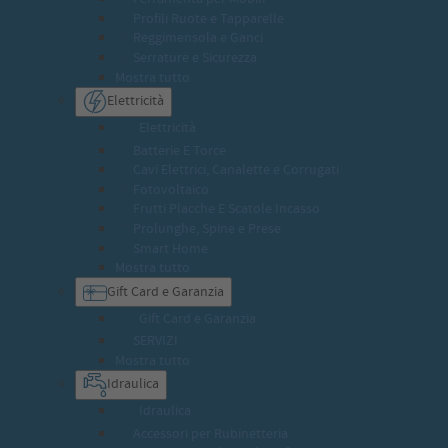
Profili Ruote e Tapparelle
Reggimensola e Ganci
Serrature e Sicurezza
Mostra tutto
Elettricità
Elettricità
Batterie E Torce
Cavi Elettrici, Canalette e Corrugati
Fotovoltaico
Frutti Placche E Scatole Incasso
Prolunghe, Spine e Prese
Smart Home
Mostra tutto
Gift Card e Garanzia
Gift Card e Garanzia
SERVIZI
Mostra tutto
Idraulica
Idraulica
Accessori per Rubinetteria