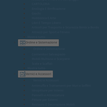
CARTOLERIA
Enologia E Birrificazione
Giochi
Hobbistica E Arte
Libri E Tempo Libero
Articoli per Trasporto e Sicurezza Bimbi a Bordo
Attrezzi per Sport e Fitness
Mostra tutto
Ordine e Sistemazione
Ordine e Sistemazione
Contenitori Salvaspazio
Mobili Multiuso e Scarpiere
Scale e Scaffali
Mostra tutto
Vernici e Accessori
Vernici e Accessori
Antimuffa e Trattamenti per Muri e Soffitti
Idropitture per Interni
Pennelli e Attrezzature
Pitture per Esterni
Restauro E Decorazione Mobili