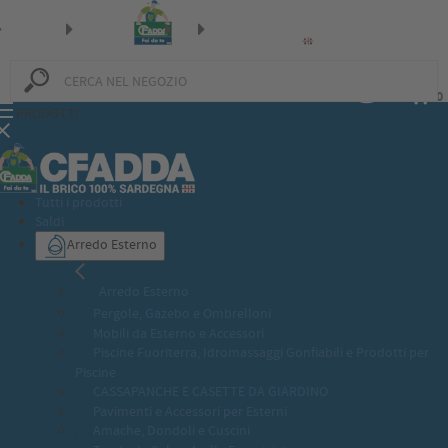
0
0
PRODOTTI
Tutti i prodotti
Saldi
Arredo Esterno
Arredo Esterno
Pergole, Gazebo e Ombrelloni
Mobili da Esterno e Accessori
Piscine Fuoriterra, Idromassaggi Gonfiabili e Prodotti per
Piscine
CASSAPANCHE E CASETTE DA GIARDINO
Pavimenti e Accessori per Esterni
Amache, Dondoli e Cuscini