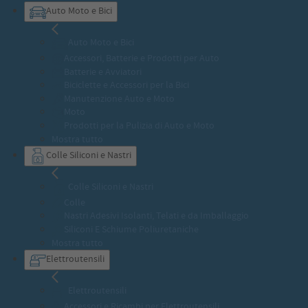
Auto Moto e Bici
Auto Moto e Bici
Accessori, Batterie e Prodotti per Auto
Batterie e Avviatori
Biciclette e Accessori per la Bici
Manutenzione Auto e Moto
Moto
Prodotti per la Pulizia di Auto e Moto
Mostra tutto
Colle Siliconi e Nastri
Colle Siliconi e Nastri
Colle
Nastri Adesivi Isolanti, Telati e da Imballaggio
Siliconi E Schiume Poliuretaniche
Mostra tutto
Elettroutensili
Elettroutensili
Accessori e Ricambi per Elettroutensili