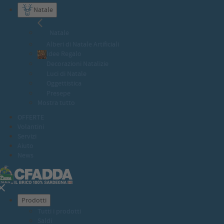
Natale
Natale
Alberi di Natale Artificiali
Idee Regalo
Decorazioni Natalizie
Luci di Natale
Oggettistica
Presepe
Mostra tutto
OFFERTE
Volantini
Servizi
Aiuto
News
Prodotti
Tutti i prodotti
Saldi