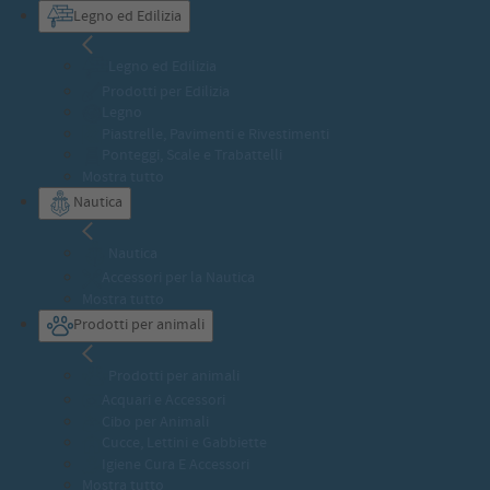
Legno ed Edilizia
Legno ed Edilizia
Prodotti per Edilizia
Legno
Piastrelle, Pavimenti e Rivestimenti
Ponteggi, Scale e Trabattelli
Mostra tutto
Nautica
Nautica
Accessori per la Nautica
Mostra tutto
Prodotti per animali
Prodotti per animali
Acquari e Accessori
Cibo per Animali
Cucce, Lettini e Gabbiette
Igiene Cura E Accessori
Mostra tutto