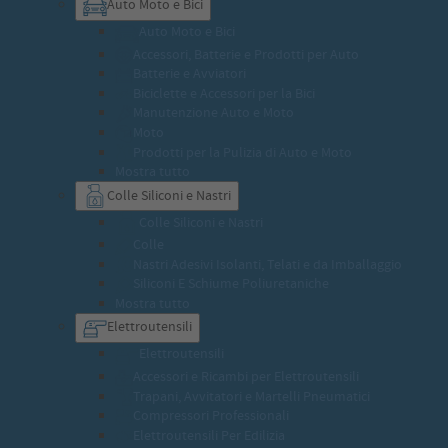
Auto Moto e Bici
Auto Moto e Bici
Accessori, Batterie e Prodotti per Auto
Batterie e Avviatori
Biciclette e Accessori per la Bici
Manutenzione Auto e Moto
Moto
Prodotti per la Pulizia di Auto e Moto
Mostra tutto
Colle Siliconi e Nastri
Colle Siliconi e Nastri
Colle
Nastri Adesivi Isolanti, Telati e da Imballaggio
Siliconi E Schiume Poliuretaniche
Mostra tutto
Elettroutensili
Elettroutensili
Accessori e Ricambi per Elettroutensili
Trapani, Avvitatori e Martelli Pneumatici
Compressori Professionali
Elettroutensili Per Edilizia