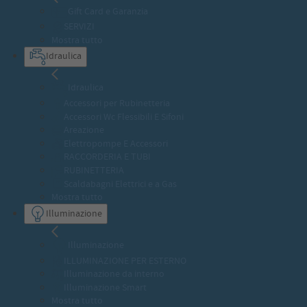
Gift Card e Garanzia
SERVIZI
Mostra tutto
Idraulica
Idraulica
Accessori per Rubinetteria
Accessori Wc Flessibili E Sifoni
Areazione
Elettropompe E Accessori
RACCORDERIA E TUBI
RUBINETTERIA
Scaldabagni Elettrici e a Gas
Mostra tutto
Illuminazione
Illuminazione
ILLUMINAZIONE PER ESTERNO
Illuminazione da interno
Illuminazione Smart
Mostra tutto