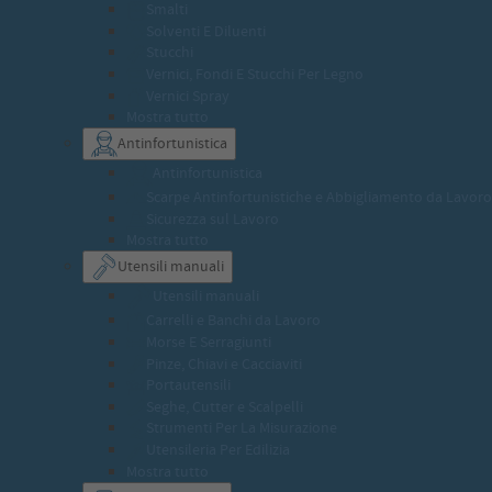
Smalti
Solventi E Diluenti
Stucchi
Vernici, Fondi E Stucchi Per Legno
Vernici Spray
Mostra tutto
Antinfortunistica
Antinfortunistica
Scarpe Antinfortunistiche e Abbigliamento da Lavoro
Sicurezza sul Lavoro
Mostra tutto
Utensili manuali
Utensili manuali
Carrelli e Banchi da Lavoro
Morse E Serragiunti
Pinze, Chiavi e Cacciaviti
Portautensili
Seghe, Cutter e Scalpelli
Strumenti Per La Misurazione
Utensileria Per Edilizia
Mostra tutto