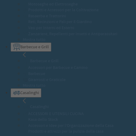
Motoseghe ed Elettroseghe
Prodotti e Accessori per la Coltivazione
Rasaerba e Trattorini
Reti, Recinzioni e Pali per il Giardino
Vasi per Interni ed Esterni
Zanzariere, Repellenti per Insetti e Antiparassitari
Mostra tutto
Barbecue e Grill
Barbecue e Grill
Accessori per Barbecue e Camino
Barbecue
Girarrosti e Graticole
Mostra tutto
Casalinghi
Casalinghi
ACCESSORI E UTENSILI CUCINA
Kasa dello Stock
Accessori e Idee per l’Organizzazione della Casa
Prodotti e attrezzi per la pulizia della casa