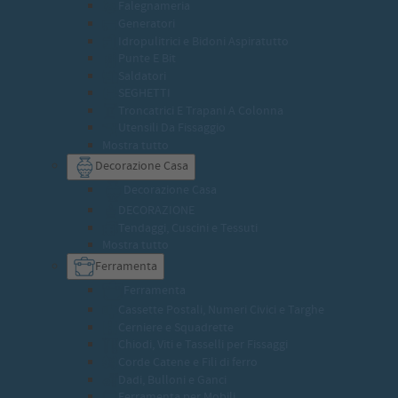
Falegnameria
Generatori
Idropulitrici e Bidoni Aspiratutto
Punte E Bit
Saldatori
SEGHETTI
Troncatrici E Trapani A Colonna
Utensili Da Fissaggio
Mostra tutto
Decorazione Casa
Decorazione Casa
DECORAZIONE
Tendaggi, Cuscini e Tessuti
Mostra tutto
Ferramenta
Ferramenta
Cassette Postali, Numeri Civici e Targhe
Cerniere e Squadrette
Chiodi, Viti e Tasselli per Fissaggi
Corde Catene e Fili di ferro
Dadi, Bulloni e Ganci
Ferramenta per Mobili