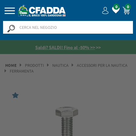
0
0
Saldi? SALDI! Fino al -50% >>
>>
HOME
PRODOTTI
NAUTICA
ACCESSORI PER LA NAUTICA
FERRAMENTA