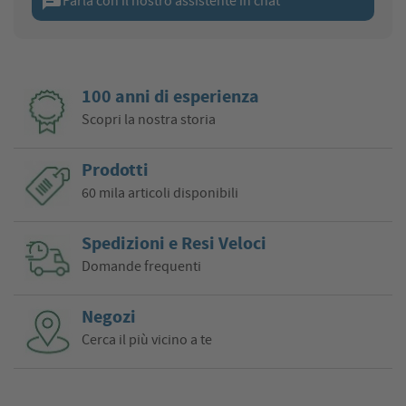
chat
Parla con il nostro assistente in chat
100 anni di esperienza
Scopri la nostra storia
Prodotti
60 mila articoli disponibili
Spedizioni e Resi Veloci
Domande frequenti
Negozi
Cerca il più vicino a te