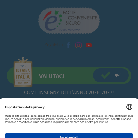
Seguici su
qui
VALUTACI
COME INSEGNA DELL'ANNO 2026-2027!
CFadda SRL
a socio unico -
Copyright© 2026 Via Calamattia, 23 - 09134