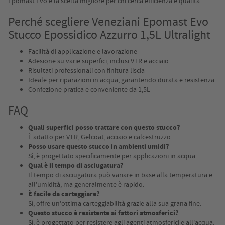
Epomast Evo è la scelta migliore per chi cerca efficienza e qualità.
Perché scegliere Veneziani Epomast Evo
Stucco Epossidico Azzurro 1,5L Ultralight
Facilità di applicazione e lavorazione
Adesione su varie superfici, inclusi VTR e acciaio
Risultati professionali con finitura liscia
Ideale per riparazioni in acqua, garantendo durata e resistenza
Confezione pratica e conveniente da 1,5L
FAQ
Quali superfici posso trattare con questo stucco?
È adatto per VTR, Gelcoat, acciaio e calcestruzzo.
Posso usare questo stucco in ambienti umidi?
Sì, è progettato specificamente per applicazioni in acqua.
Qual è il tempo di asciugatura?
Il tempo di asciugatura può variare in base alla temperatura e
all'umidità, ma generalmente è rapido.
È facile da carteggiare?
Sì, offre un'ottima carteggiabilità grazie alla sua grana fine.
Questo stucco è resistente ai fattori atmosferici?
Sì, è progettato per resistere agli agenti atmosferici e all'acqua.