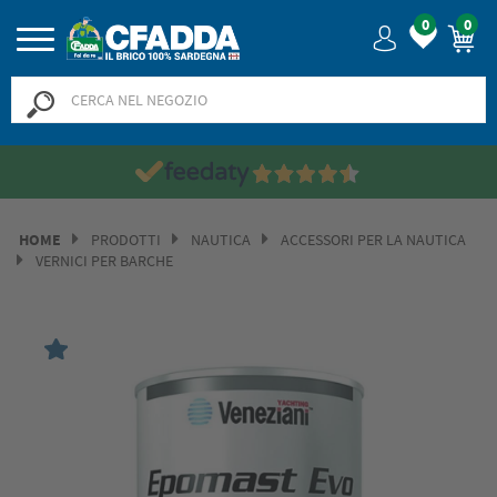
0
0
HOME
PRODOTTI
NAUTICA
ACCESSORI PER LA NAUTICA
VERNICI PER BARCHE