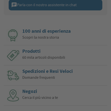
chat
Parla con il nostro assistente in chat
100 anni di esperienza
Scopri la nostra storia
Prodotti
60 mila articoli disponibili
Spedizioni e Resi Veloci
Domande frequenti
Negozi
Cerca il più vicino a te