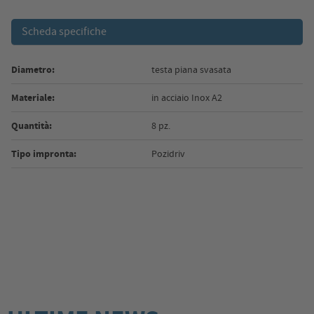
Scheda specifiche
Diametro:
testa piana svasata
Materiale:
in acciaio Inox A2
Quantità:
8 pz.
Tipo impronta:
Pozidriv