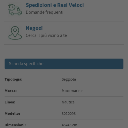
Spedizioni e Resi Veloci
Domande frequenti
Negozi
Cerca il più vicino a te
Scheda specifiche
Tipologia:
Seggiola
Marca:
Motomarine
Linea:
Nautica
Modello:
3010093
Dimensioni:
45x45 cm