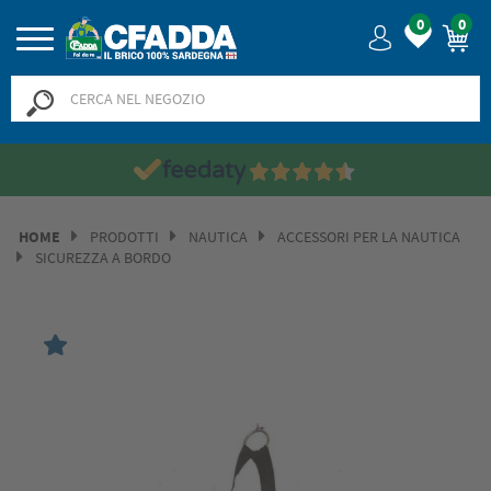
0
0
HOME
PRODOTTI
NAUTICA
ACCESSORI PER LA NAUTICA
SICUREZZA A BORDO