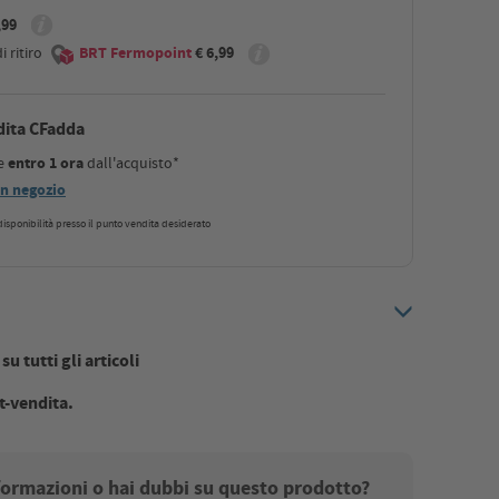
,99
 ritiro
BRT Fermopoint
€ 6,99
dita CFadda
le
entro 1 ora
dall'acquisto*
 in negozio
a disponibilità presso il punto vendita desiderato
u tutti gli articoli
t-vendita.
nformazioni o hai dubbi su questo prodotto?