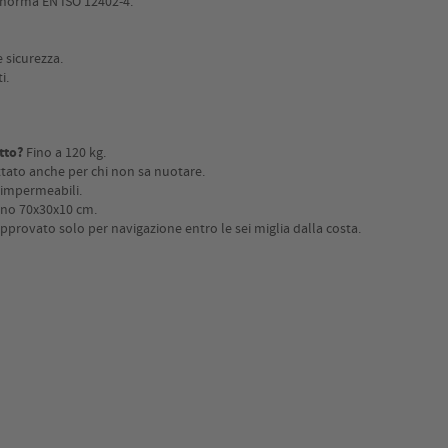
a norma EN ISO 12402-4.
 sicurezza.
i.
tto?
Fino a 120 kg.
ttato anche per chi non sa nuotare.
i impermeabili.
ono 70x30x10 cm.
pprovato solo per navigazione entro le sei miglia dalla costa.