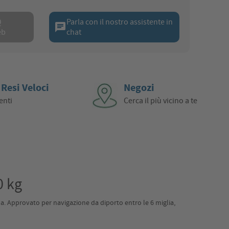
Q
Parla con il nostro assistente in
chat
eb
chat
 Resi Veloci
Negozi
enti
Cerca il più vicino a te
0 kg
 Approvato per navigazione da diporto entro le 6 miglia,