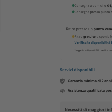
Consegna a domicilio
€ 6
Consegna presso punto di
punto ven
Ritiro presso un
Ritiro
gratuito
disponibi
Verifica la disponibilità
*soggetto a disponibilità , verifica l
Servizi disponibili
Garanzia minima di 2 anni s
Assistenza qualificata pos
Necessiti di maggiori i