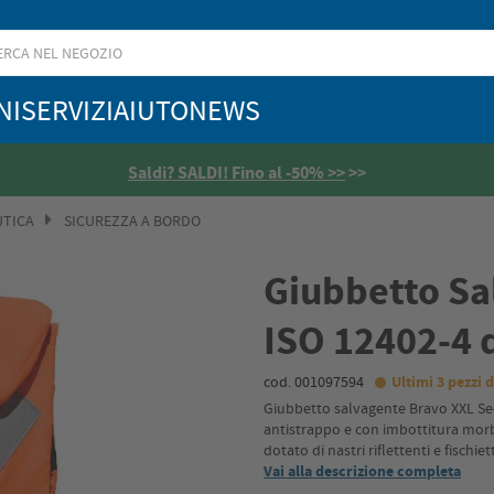
NI
SERVIZI
AIUTO
NEWS
Saldi? SALDI! Fino al -50% >>
>>
UTICA
SICUREZZA A BORDO
Giubbetto Sa
ISO 12402-4 
cod. 001097594
Ultimi 3 pezzi d
Giubbetto salvagente Bravo XXL S
antistrappo e con imbottitura morb
dotato di nastri riflettenti e fischiet
Vai alla descrizione completa