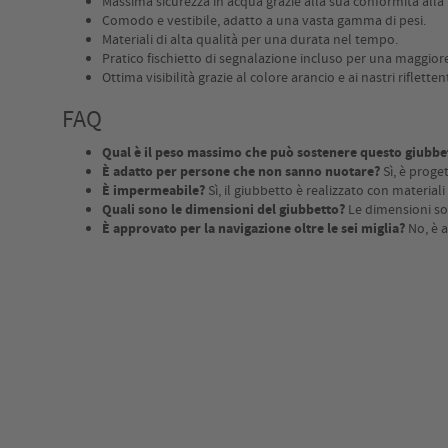
Massima sicurezza in acqua grazie alla sua conformità all
Comodo e vestibile, adatto a una vasta gamma di pesi.
Materiali di alta qualità per una durata nel tempo.
Pratico fischietto di segnalazione incluso per una maggiore
Ottima visibilità grazie al colore arancio e ai nastri riflettent
FAQ
Qual è il peso massimo che può sostenere questo giubbe
È adatto per persone che non sanno nuotare?
Sì, è proge
È impermeabile?
Sì, il giubbetto è realizzato con material
Quali sono le dimensioni del giubbetto?
Le dimensioni s
È approvato per la navigazione oltre le sei miglia?
No, è a