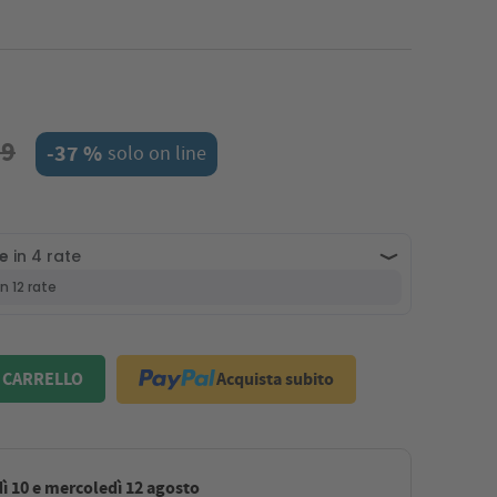
59
-37 %
solo on line
Acquista subito
 CARRELLO
ì 10 e mercoledì 12 agosto