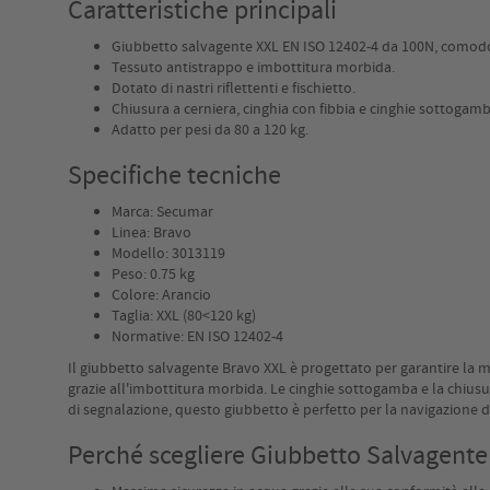
Caratteristiche principali
Giubbetto salvagente XXL EN ISO 12402-4 da 100N, comodo 
Tessuto antistrappo e imbottitura morbida.
Dotato di nastri riflettenti e fischietto.
Chiusura a cerniera, cinghia con fibbia e cinghie sottogamb
Adatto per pesi da 80 a 120 kg.
Specifiche tecniche
Marca: Secumar
Linea: Bravo
Modello: 3013119
Peso: 0.75 kg
Colore: Arancio
Taglia: XXL (80<120 kg)
Normative: EN ISO 12402-4
Il giubbetto salvagente Bravo XXL è progettato per garantire la m
grazie all'imbottitura morbida. Le cinghie sottogamba e la chiusura
di segnalazione, questo giubbetto è perfetto per la navigazione da 
Perché scegliere Giubbetto Salvagente