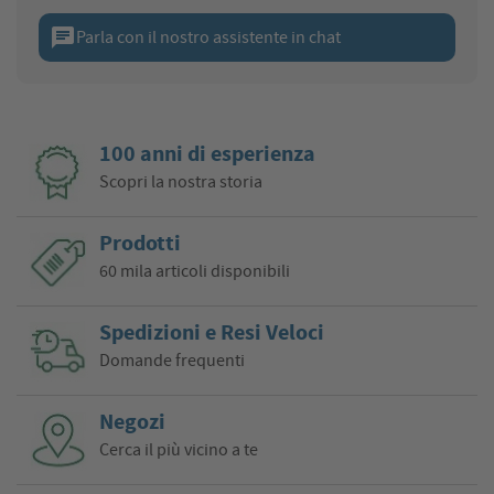
chat
Parla con il nostro assistente in chat
100 anni di esperienza
Scopri la nostra storia
Prodotti
60 mila articoli disponibili
Spedizioni e Resi Veloci
Domande frequenti
Negozi
Cerca il più vicino a te