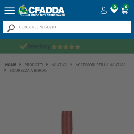
0
0
Saldi? SALDI!
HOME
PRODOTTI
NAUTICA
ACCESSORI PER LA NAUTICA
SICUREZZA A BORDO