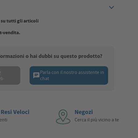
u tutti gli articoli
t-vendita.
nformazioni o hai dubbi su questo prodotto?
Q
Parla con il nostro assistente in
chat
eb
chat
 Resi Veloci
Negozi
enti
Cerca il più vicino a te