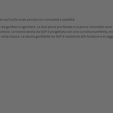
do surf sulle onde piccole con comodità e stabilità.
oce da gonfiare e sgonfiare. Le due pinne pre-fissate e la pinna rimovibile so
veloce. La nostra tavola da SUP è progettata con una curvatura perfetta, mig
ella risacca. La tavola gonfiabile da SUP è resistente alle forature e ai ragg