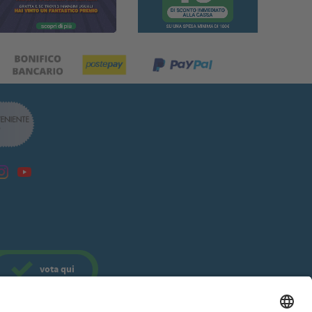
vota
qui