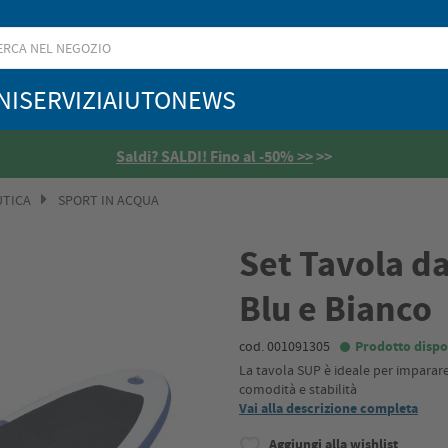
NI
SERVIZI
AIUTO
NEWS
Saldi? SALDI! Fino al -50% >>
>>
UTICA
SPORT IN ACQUA
Set Tavola da
Blu e Bianco
cod. 001091305
Prodotto dispo
La tavola SUP è ideale per imparare
comodità e stabilità
Vai alla descrizione completa
Aggiungi alla wishlist