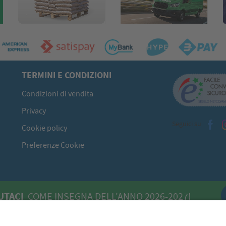
TERMINI E CONDIZIONI
Condizioni di vendita
Privacy
Seguici su
Cookie policy
Preferenze Cookie
UTACI
COME INSEGNA DELL'ANNO 2026-2027!