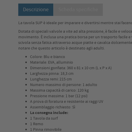
Descrizione
Scheda specifiche
La tavola SUP è ideale per imparare e divertirsi mentre stai facen
Dotata di speciali valvole a vite ad alta pressione, è facile e vel
movimento. È inclusa una pratica borsa per un trasporto facile e 
scivola senza fatica attraverso acque piatte e cavalca dolcemente n
notare che questo articolo è destinato agli adulti.
Colore: Blu e bianco
Materiale: EVA, alluminio
Dimensioni gonfiata: 360 x 81 x 10 cm (L x P x A)
Larghezza pinna: 18,3 cm
Lunghezza remi: 215 cm
Numero massimo di persone: 1 adulto
Massima capacità di carico: 120 kg
Pressione massima: 1 bar (12 psi)
A prova di foratura e resistente ai raggi UV
Assemblaggio richiesto: Sì
La consegna include:
:
1 Tavola da surf
1 Remo
1 Pinna rimovibile