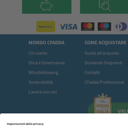
MONDO CFADDA
COME ACQUISTARE
Chi siamo
Guida all'acquisto
Etica e Governance
Domande frequenti
Whistleblowing
Contatti
Sostenibilità
CFadda Professional
Lavora con noi
VAL