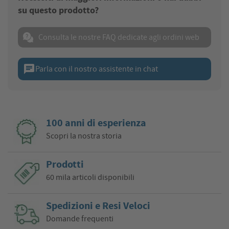
su questo prodotto?
Consulta le nostre FAQ dedicate agli ordini web
chat
Parla con il nostro assistente in chat
100 anni di esperienza
Scopri la nostra storia
Prodotti
60 mila articoli disponibili
Spedizioni e Resi Veloci
Domande frequenti