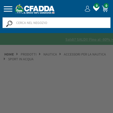
0
0
Saldi? SALDI! Fino al -50% >>
>>
HOME
PRODOTTI
NAUTICA
ACCESSORI PER LA NAUTICA
SPORT IN ACQUA