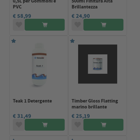
0,5L per Gommoni e
500ml Finitura Alta
PVC
Brillantezza
€ 58,99
€ 24,90
Teak 1 Detergente
Timber Gloss Flatting
marino brillante
€ 31,49
€ 25,19