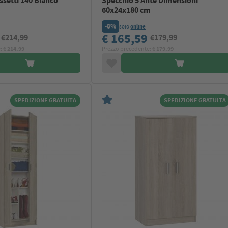
ssetti 140 Bianco
Specchio 5 Ante Dimensioni
60x24x180 cm
-8%
solo
online
4
€ 165,59
€214,99
€179,99
: €
214.99
Prezzo precedente: €
179.99
SPEDIZIONE GRATUITA
SPEDIZIONE GRATUITA