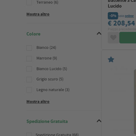
Battente 3 Ca
Terraneo (6)
Lucido
Mostra altro
-3%
solo
online
€ 208,5
Prezzo precedente
Colore
Bianco (24)
Marrone (9)
Bianco Lucido (5)
Grigio scuro (5)
Legno naturale (3)
Mostra altro
Spedizione Gratuita
Spedizione Gratuita (68)