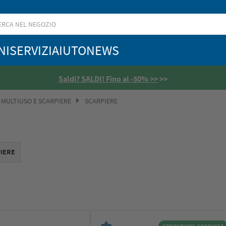
NI
SERVIZI
AIUTO
NEWS
DI! Fino al -50% >>
>>
 MULTIUSO E SCARPIERE
SCARPIERE
IERE