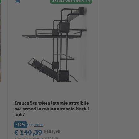
SPEDIZIONE GRATUITA
Emuca Scarpiera laterale estraibile
per armadi e cabine armadio Hack 1
unità
-10%
solo
online
€ 140,39
€155,99
Prezzo precedente: €
155.99