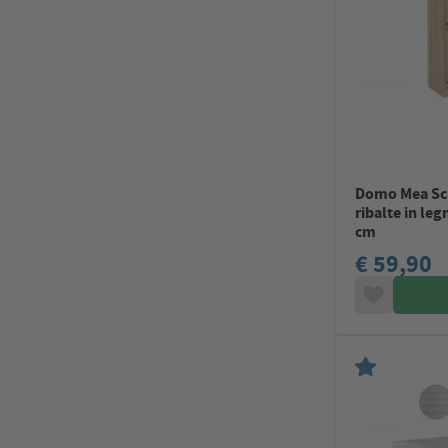
Domo Mea Sca
ribalte in le
cm
€ 59,90