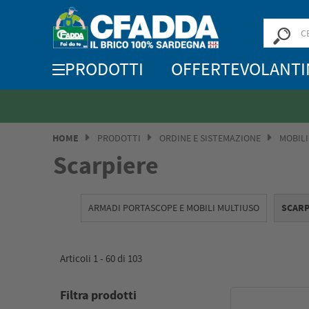
PRODOTTI
OFFERTE
VOLANTI
Saldi? SAL
HOME
PRODOTTI
ORDINE E SISTEMAZIONE
MOBILI
Scarpiere
ARMADI PORTASCOPE E MOBILI MULTIUSO
SCARP
Articoli 1 -
60
di
103
Filtra prodotti