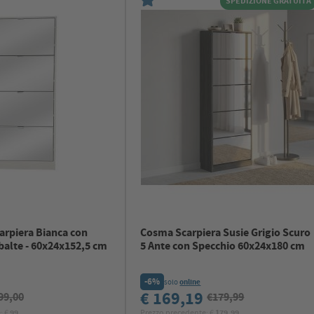
SPEDIZIONE GRATUITA
rpiera Bianca con
Cosma Scarpiera Susie Grigio Scuro
balte - 60x24x152,5 cm
5 Ante con Specchio 60x24x180 cm
-6%
solo
online
€ 169,19
99,00
€179,99
: €
99
Prezzo precedente: €
179.99