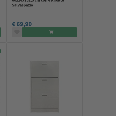
60x24x152,5 cm con 4 Ribalte
Salvaspazio
€ 69,90