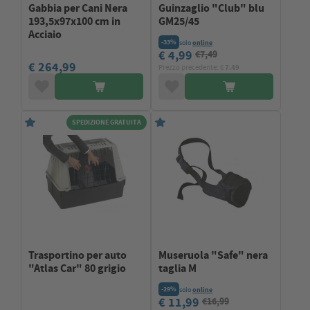
Gabbia per Cani Nera
Guinzaglio "Club" blu
193,5x97x100 cm in
GM25/45
Acciaio
-33%
solo
online
€ 4,99
€7,49
€ 264,99
Prezzo precedente: €
7.49
SPEDIZIONE GRATUITA
Trasportino per auto
Museruola "Safe" nera
"Atlas Car" 80 grigio
taglia M
-29%
solo
online
€ 11,99
€16,99