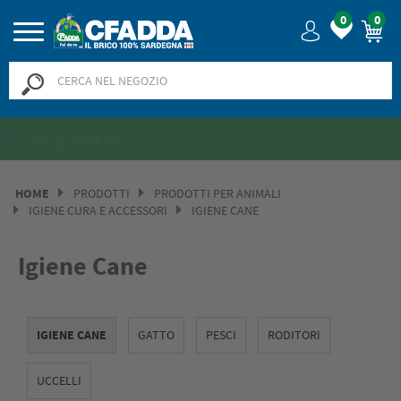
0
0
Saldi? SALDI! Fino al -50% >>
>>
HOME
PRODOTTI
PRODOTTI PER ANIMALI
IGIENE CURA E ACCESSORI
IGIENE CANE
Igiene Cane
IGIENE CANE
GATTO
PESCI
RODITORI
UCCELLI