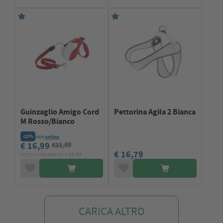
Guinzaglio Amigo Cord
Pettorina Agila 2 Bianca
M Rosso/Bianco
-22%
solo
online
€ 16,99
€21,89
€ 16,79
Prezzo precedente: €
16.99
CARICA ALTRO