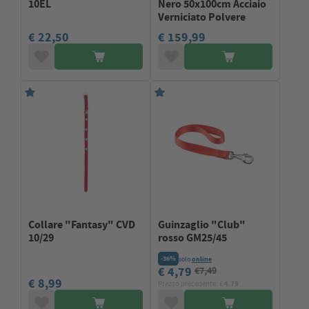
10EL
Nero 50x100cm Acciaio
Verniciato Polvere
€ 22,50
€ 159,99
Collare "Fantasy" CVD
Guinzaglio "Club"
10/29
rosso GM25/45
-36%
solo
online
€ 4,79
€7,49
€ 8,99
Prezzo precedente: €
4.79