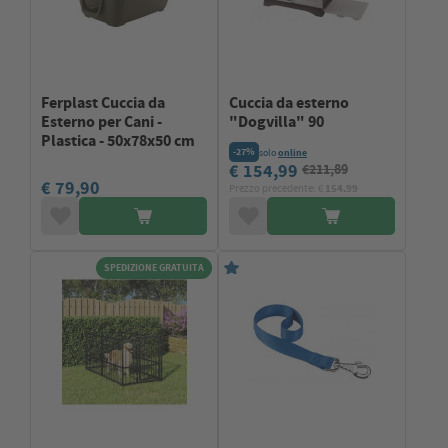
Ferplast Cuccia da
Cuccia da esterno
Esterno per Cani -
"Dogvilla" 90
Plastica - 50x78x50 cm
-27%
solo
online
€ 154,99
€211,89
€ 79,90
Prezzo precedente: €
154.99
SPEDIZIONE GRATUITA