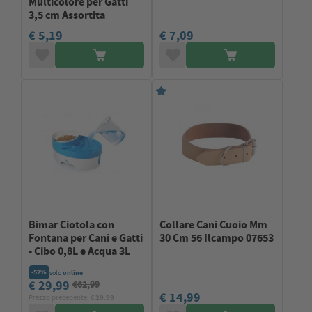
Multicolore per Gatti
3,5 cm Assortita
€ 5,19
€ 7,09
Bimar Ciotola con
Collare Cani Cuoio Mm
Fontana per Cani e Gatti
30 Cm 56 Ilcampo 07653
- Cibo 0,8L e Acqua 3L
-52%
solo
online
€ 29,99
€62,99
€ 14,99
Prezzo precedente: €
29.99