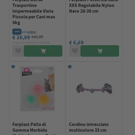
Trasportino
XXS Regolabile Nylon
Impermeabile Viola
Nero 28-38 cm
Piccola per Cani max
5kg
-34%
solo
online
€ 26,99
€40,89
€ 6,69
Prezzo precedente: €
26.99
Ferplast Palla di
Cordino intrecciato
Gomma Morbida
multicolore 33 cm