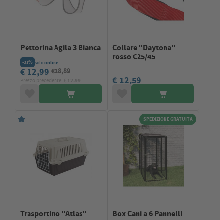
Pettorina Agila 3 Bianca
Collare "Daytona"
rosso C25/45
-31%
solo
online
€ 12,99
€18,89
€ 12,59
Prezzo precedente: €
12.99
SPEDIZIONE GRATUITA
Trasportino "Atlas"
Box Cani a 6 Pannelli