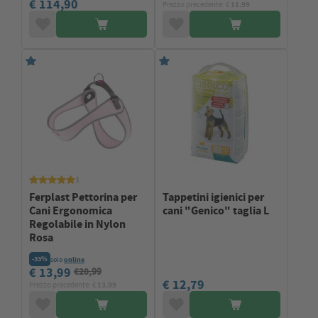
€ 114,90
Prezzo precedente: €
11.99
1
Ferplast Pettorina per
Tappetini igienici per
Cani Ergonomica
cani "Genico" taglia L
Regolabile in Nylon
Rosa
-33%
solo
online
€ 13,99
€20,99
€ 12,79
Prezzo precedente: €
13.99