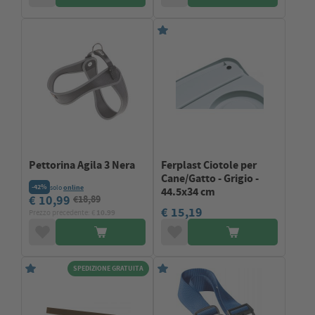
Pettorina Agila 3 Nera
Ferplast Ciotole per
Cane/Gatto - Grigio -
-42%
solo
online
44.5x34 cm
€ 10,99
€18,89
€ 15,19
Prezzo precedente: €
10.99
SPEDIZIONE GRATUITA