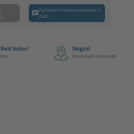
Q
Parla con il nostro assistente in
chat
eb
chat
 Resi Veloci
Negozi
enti
Cerca il più vicino a te
.