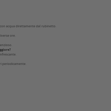
o con acqua direttamente dal rubinetto.
diverse ore.
lenzioso.
ggiore?
infrescante.
tri periodicamente.