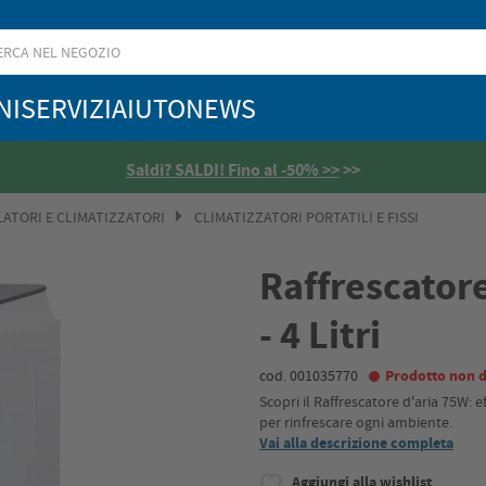
NI
SERVIZI
AIUTO
NEWS
Saldi? SALDI! Fino al -50% >>
>>
LATORI E CLIMATIZZATORI
CLIMATIZZATORI PORTATILI E FISSI
Raffrescatore
- 4 Litri
cod. 001035770
Prodotto non d
Scopri il Raffrescatore d'aria 75W: ef
per rinfrescare ogni ambiente.
Vai alla descrizione completa
Aggiungi alla wishlist