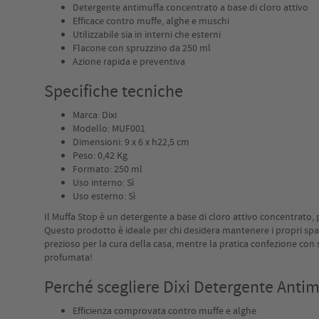
Detergente antimuffa concentrato a base di cloro attivo
Efficace contro muffe, alghe e muschi
Utilizzabile sia in interni che esterni
Flacone con spruzzino da 250 ml
Azione rapida e preventiva
Specifiche tecniche
Marca: Dixi
Modello: MUF001
Dimensioni: 9 x 6 x h22,5 cm
Peso: 0,42 Kg
Formato: 250 ml
Uso interno: Sì
Uso esterno: Sì
Il Muffa Stop è un detergente a base di cloro attivo concentrato,
Questo prodotto è ideale per chi desidera mantenere i propri spaz
prezioso per la cura della casa, mentre la pratica confezione con
profumata!
Perché scegliere Dixi Detergente Antimu
Efficienza comprovata contro muffe e alghe