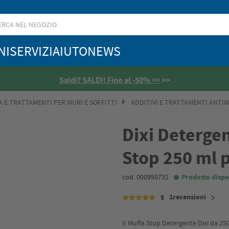
NI
SERVIZI
AIUTO
NEWS
Saldi? SALDI! Fino al -50% >>
>>
 E TRATTAMENTI PER MURI E SOFFITTI
ADDITIVI E TRATTAMENTI ANTI
Dixi Detergen
Stop 250 ml p
cod. 000950731
Prodotto dispo
1recensioni
5
Il Muffa Stop Detergente Dixi da 250