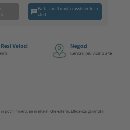
Q
Parla con il nostro assistente in
chat
eb
chat
 Resi Veloci
Negozi
enti
Cerca il più vicino a te
i
 pochi minuti, sia in interni che esterni. Efficienza garantita!