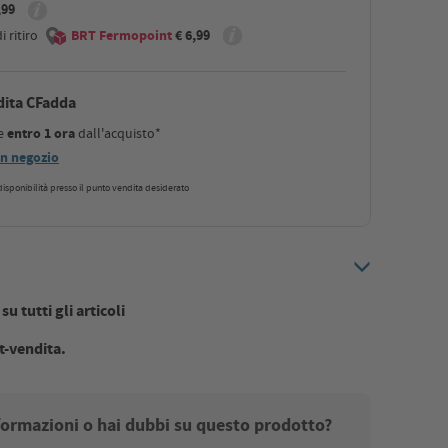
,99
 ritiro
BRT Fermopoint
€ 6,99
dita CFadda
le
entro 1 ora
dall'acquisto*
 in negozio
a disponibilità presso il punto vendita desiderato
u tutti gli articoli
t-vendita.
nformazioni o hai dubbi su questo prodotto?