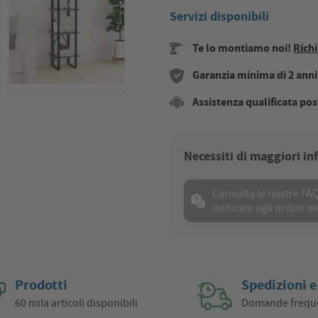
Servizi disponibili
Te lo montiamo noi!
Richi
Garanzia minima di 2 anni s
Assistenza qualificata pos
Necessiti di maggiori i
Consulta le nostre FA
dedicate agli ordini w
Prodotti
Spedizioni e
60 mila articoli disponibili
Domande frequ