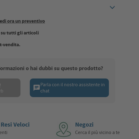
edi ora un preventivo
u tutti gli articoli
t-vendita.
nformazioni o hai dubbi su questo prodotto?
Q
Parla con il nostro assistente in
chat
eb
chat
 Resi Veloci
Negozi
enti
Cerca il più vicino a te