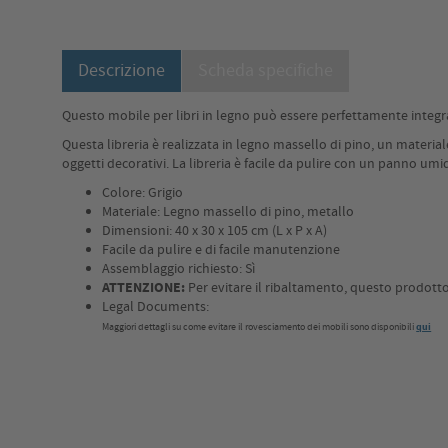
Descrizione
Scheda specifiche
Questo mobile per libri in legno può essere perfettamente integr
Questa libreria è realizzata in legno massello di pino, un materiale
oggetti decorativi. La libreria è facile da pulire con un panno umi
Colore: Grigio
Materiale: Legno massello di pino, metallo
Dimensioni: 40 x 30 x 105 cm (L x P x A)
Facile da pulire e di facile manutenzione
Assemblaggio richiesto: Sì
ATTENZIONE:
Per evitare il ribaltamento, questo prodotto 
Legal Documents:
Maggiori dettagli su come evitare il rovesciamento dei mobili sono disponibili
qui