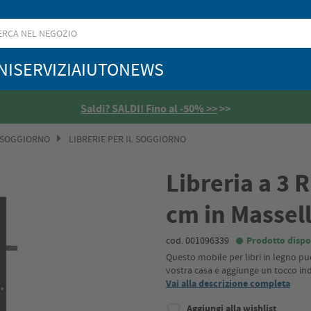
NI
SERVIZI
AIUTO
NEWS
Saldi? SALDI! Fino al -50% >>
>>
 SOGGIORNO
LIBRERIE PER IL SOGGIORNO
Libreria a 3 
cm in Massell
cod. 001096339
Prodotto dispo
Questo mobile per libri in legno p
vostra casa e aggiunge un tocco ind
Vai alla descrizione completa
Aggiungi alla wishlist