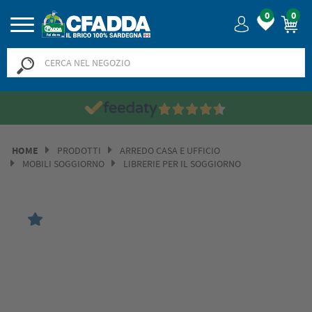
0
0
HOME
PRODOTTI
ARREDO CASA E UFFICIO
MOBILI SOGGIORNO
LIBRERIE PER IL SOGGIORNO