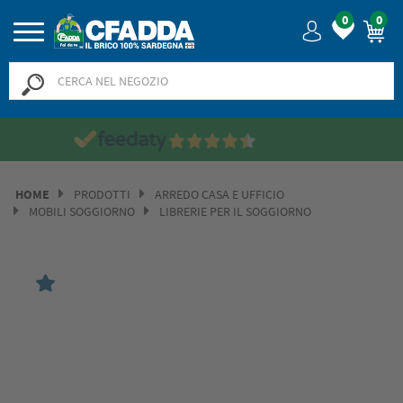
0
0
Saldi? SALDI! Fino al -50% >>
>>
HOME
PRODOTTI
ARREDO CASA E UFFICIO
MOBILI SOGGIORNO
LIBRERIE PER IL SOGGIORNO