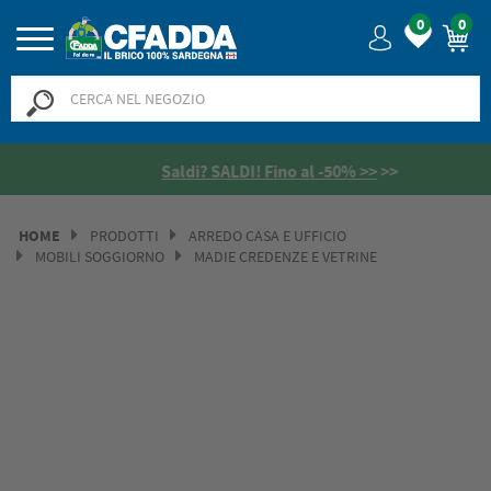
0
0
Saldi? SALDI! Fino al -50% >>
>>
HOME
PRODOTTI
ARREDO CASA E UFFICIO
MOBILI SOGGIORNO
MADIE CREDENZE E VETRINE