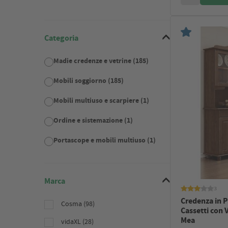
Categoria
Madie credenze e vetrine (185)
Mobili soggiorno (185)
Mobili multiuso e scarpiere (1)
Ordine e sistemazione (1)
Portascope e mobili multiuso (1)
Marca
3
Credenza in P
Cosma (98)
Cassetti con
Mea
vidaXL (28)