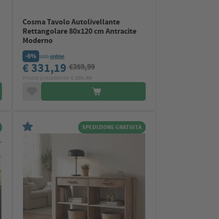
Cosma Tavolo Autolivellante
Rettangolare 80x120 cm Antracite
Moderno
-8%
solo
online
€ 331,19
€359,99
Prezzo precedente: €
359.99
SPEDIZIONE GRATUITA