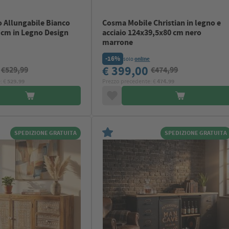
 Allungabile Bianco
Cosma Mobile Christian in legno e
 cm in Legno Design
acciaio 124x39,5x80 cm nero
marrone
-16%
solo
online
9
€ 399,00
€529,99
€474,99
: €
529.99
Prezzo precedente: €
474.99
SPEDIZIONE GRATUITA
SPEDIZIONE GRATUITA