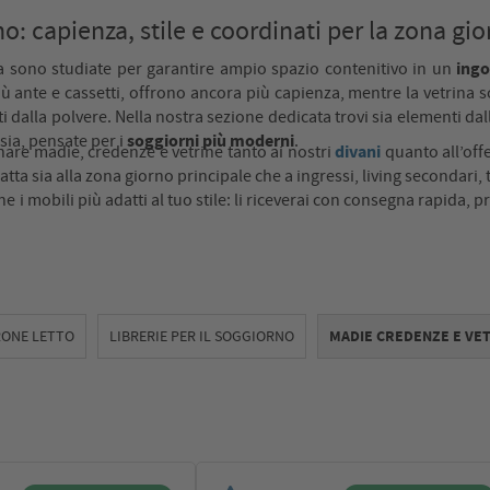
o: capienza, stile e coordinati per la zona gi
ingo
a sono studiate per garantire ampio spazio contenitivo in un
iù ante e cassetti, offrono ancora più capienza, mentre la vetrina 
ti dalla polvere. Nella nostra sezione dedicata trovi sia elementi da
soggiorni più moderni
esia, pensate per i
.
divani
binare madie, credenze e vetrine tanto ai nostri
quanto all’off
 adatta sia alla zona giorno principale che a ingressi, living secondar
 i mobili più adatti al tuo stile: li riceverai con consegna rapida, 
RONE LETTO
LIBRERIE PER IL SOGGIORNO
MADIE CREDENZE E VE