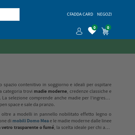
CFADDA CARD
NEGOZI
0
0
o spazio contenitivo in soggiorno e ideali per ospitare
madie moderne
ta categoria trovi
, credenze classiche e
ry. La selezione comprende anche madie per l’ingresso,
 open space e sale da pranzo.
, oltre a modelli in pannello nobilitato effetto legno o
mobili Domo Mea
ione di
e le madie moderne dalle linee
n vetro trasparente o fumé
, la scelta ideale per chi ama