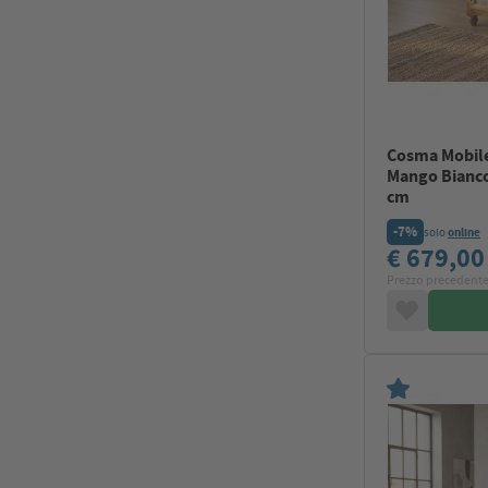
Cosma Mobile
Mango Bianco
cm
-7%
solo
online
€ 679,0
Prezzo precedente