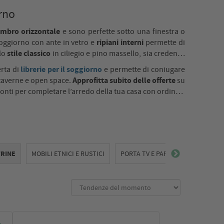
orno
mbro orizzontale
e sono perfette sotto una finestra o
ripiani interni
soggiorno con ante in vetro e
permette di
stile classico
llo
in ciliegio e pino massello, sia credenze
librerie per il soggiorno
erta di
e permette di coniugare
Approfitta subito delle offerte
i, taverne e open space.
su
pronti per completare l’arredo della tua casa con ordine e
TRINE
MOBILI ETNICI E RUSTICI
PORTA TV E PARETI SOGGIORNO A