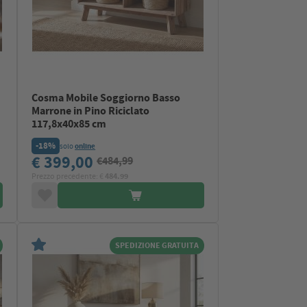
Cosma Mobile Soggiorno Basso
Marrone in Pino Riciclato
117,8x40x85 cm
-18%
solo
online
€ 399,00
€484,99
Prezzo precedente: €
484.99
SPEDIZIONE GRATUITA