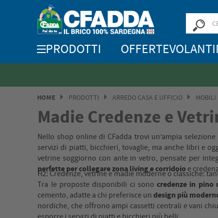
PRODOTTI
OFFERTE
VOLANTI
HOME
PRODOTTI
ARREDO CASA E UFFICIO
MOBILI
Madie Credenze e Vetri
Nello shop online di CFadda trovi un’ampia selezione
servizi di piatti, bicchieri, tovaglie, ma anche libri e 
vetrine soggiorno con ante in vetro, pensate per inte
perfette per collegare zona living e corridoio
e credenze
H2: Credenze, vetrine e madie moderne o classiche: tante
credenze in pino 
Tra le proposte disponibili ci sono
design più modern
cemento, adatte a chi preferisce un
nordiche, che offrono ampi cassetti centrali e vani chi
esporre i servizi di piatti e bicchieri più belli.