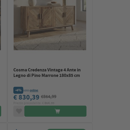
Cosma Credenza Vintage 4 Ante in
Legno di Pino Marrone 180x85 cm
-4%
solo
online
€ 830,39
€864,99
Prezzo precedente: €
864.99