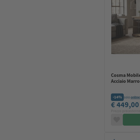
Cosma Mobile
Acciaio Marr
-14%
solo
online
€ 449,0
Prezzo precedente