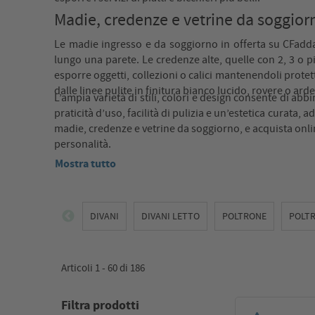
Madie, credenze e vetrine da soggiorn
Le madie ingresso e da soggiorno in offerta su CFadd
lungo una parete. Le credenze alte, quelle con 2, 3 o p
esporre oggetti, collezioni o calici mantenendoli protet
dalle linee pulite in finitura bianco lucido, rovere o ard
L’ampia varietà di stili, colori e design consente di ab
praticità d’uso, facilità di pulizia e un’estetica curata,
madie, credenze e vetrine da soggiorno, e acquista online
personalità.
Mostra tutto
DIVANI
DIVANI LETTO
POLTRONE
POLT
Articoli 1 -
60
di
186
Filtra prodotti