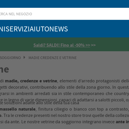
NI
SERVIZI
AIUTO
NEWS
Saldi? SALDI! Fino al -50% >>
>>
 SOGGIORNO
MADIE CREDENZE E VETRINE
ne
madie, credenze e vetrine
 di
, elementi d’arredo protagonisti dell
oggetti decorativi, contribuendo allo stile della zona giorno. In ques
grarsi in ambienti arredati sia in stile contemporaneo che count
 in legno di varie dimensioni, capaci di adattarsi a salotti piccoli,
 soluzioni adatte allo stile della tua casa
massello naturale
, finitura ciliegio o bianco con top a contrasto
o
. Tra le credenze presenti nel nostro store trovi quelle della collez
ante i
usi da ante. Le nostre vetrine da soggiorno integrano invece