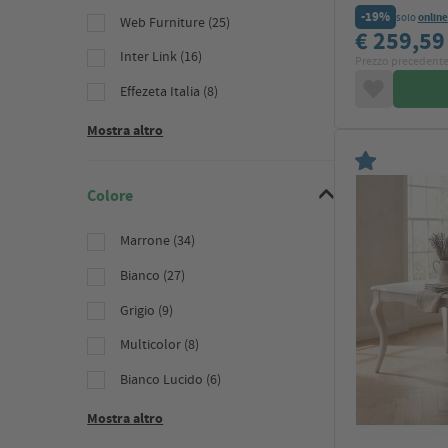
-19%
solo
online
Web Furniture (25)
€ 259,5
Inter Link (16)
Prezzo precedente
Effezeta Italia (8)
Mostra altro
Colore
Marrone (34)
Bianco (27)
Grigio (9)
Multicolor (8)
Bianco Lucido (6)
Mostra altro