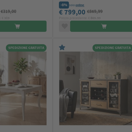
-8%
solo
online
9
€ 799,00
€319,00
€869,99
: €
319
Prezzo precedente: €
869.99
SPEDIZIONE GRATUITA
SPEDIZIONE GRATUITA