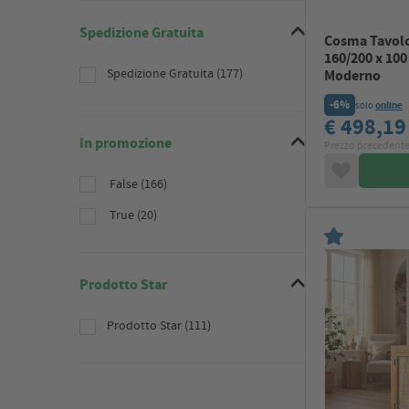
Spedizione Gratuita
Cosma Tavolo
160/200 x 100
Spedizione Gratuita (177)
Moderno
-6%
solo
online
€ 498,1
In promozione
Prezzo precedente
False (166)
True (20)
Prodotto Star
Prodotto Star (111)