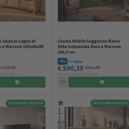
 Jalen in Legno di
Cosma Mobile Soggiorno Basso
 e Marrone 150x45x90
Stile Industriale Nero e Marrone
164,5 cm
-4%
solo
online
0
€ 590,39
€729,99
€614,99
: €
729.99
Prezzo precedente: €
614.99
SPEDIZIONE GRATUITA
SPEDIZIONE GRATUITA