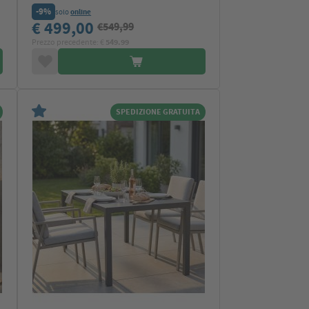
-9%
solo
online
€ 499,00
€549,99
Prezzo precedente: €
549.99
SPEDIZIONE GRATUITA