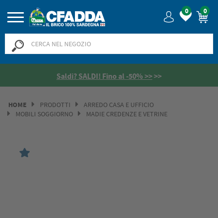
0
0
Saldi? SALDI! Fino al -50% >>
>>
HOME
PRODOTTI
ARREDO CASA E UFFICIO
MOBILI SOGGIORNO
MADIE CREDENZE E VETRINE