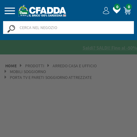
0
0
Saldi? SALDI! Fino al -50% >>
>>
HOME
PRODOTTI
ARREDO CASA E UFFICIO
MOBILI SOGGIORNO
PORTA TV E PARETI SOGGIORNO ATTREZZATE