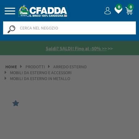
0
0
Saldi? SALDI! Fino al -50% >>
>>
HOME
PRODOTTI
ARREDO ESTERNO
MOBILI DA ESTERNO E ACCESSORI
MOBILI DA ESTERNO IN METALLO