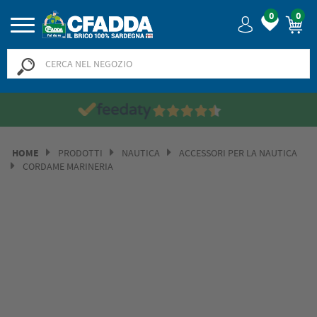
0
0
Saldi? SALDI! Fino al -50%
HOME
PRODOTTI
NAUTICA
ACCESSORI PER LA NAUTICA
CORDAME MARINERIA